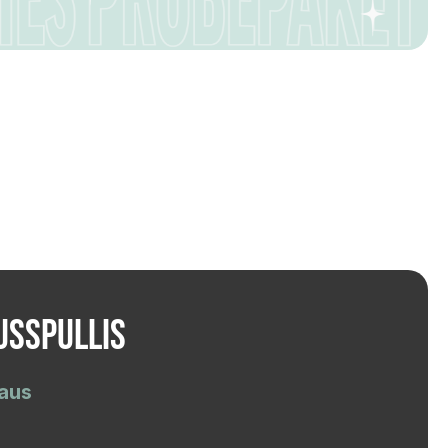
usspullis
 aus