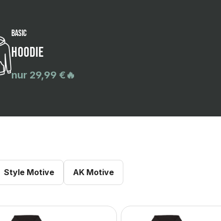
BASIC
Hoodie
nur 29,99 €🔥
Style Motive
AK Motive