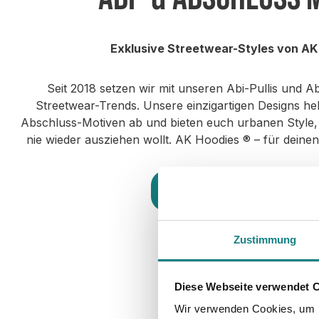
Exklusive Streetwear-Styles von AK
Seit 2018 setzen wir mit unseren Abi-Pullis und 
Streetwear-Trends. Unsere einzigartigen Designs he
Abschluss-Motiven ab und bieten euch urbanen Style, de
nie wieder ausziehen wollt. AK Hoodies ® – für deine
OFFICIAL AK BUTTERFLY 653.1
THE ABSCHLUSS TIMES 604.1
MIT ABSTAND DIE BESTEN
ABI NEWSLETTER 848.1
ED
10
LEONARDO 142.1
Zu den Style Motiven
Zustimmung
Diese Webseite verwendet 
Wir verwenden Cookies, um I