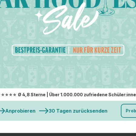
⭐
⭐
⭐
⭐
⭐
Ø 4,8 Sterne | ️Über 1.000.000 zufriedene Schüler:inn
Anprobieren
30 Tagen zurücksenden
Pro