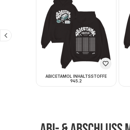
ABICETAMOL INHALTSSTOFFE
945.2
Abi- & Abschluss 
Tipp
Tip