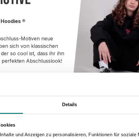
 Hoodies ®
Abschluss-Motiven neue
ben sich von klassischen
r so cool ist, dass ihr ihn
n perfekten Abschlusslook!
UCATION PASS BOARDING 606.1
 JAHRE LANG EINE MARIONETTE
WE DID IT SCHMETTERLING
ABICETAMOL LOGO 1396.1
10 JAHRE DURCHGEBOXT
10 JAHRE UNSCHULDIG 1
ABIKALYPSE 750.1
RALPHI AK 371.1
BUTTERFLY 146.1
611.1
Details
Cookies
nhalte und Anzeigen zu personalisieren, Funktionen für soziale