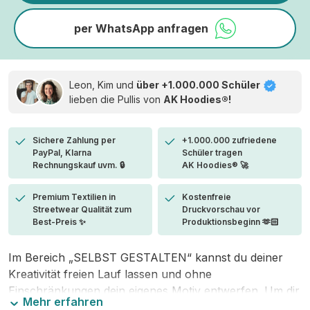
per WhatsApp anfragen
Leon, Kim und
über +1.000.000 Schüler
lieben die
Pullis von
AK Hoodies®!
Sichere Zahlung per
+1.000.000 zufriedene
PayPal, Klarna
Schüler tragen
Rechnungskauf uvm. 🔒
AK Hoodies® 🚀
Premium Textilien in
Kostenfreie
Streetwear Qualität zum
Druckvorschau vor
Best-Preis ✨
Produktionsbeginn 🫶🏻
Im Bereich „SELBST GESTALTEN“ kannst du deiner
Kreativität freien Lauf lassen und ohne
Einschränkungen dein eigenes Motiv entwerfen. Um dir
Mehr erfahren
den Einstieg zu erleichtern, stellen wir eine von