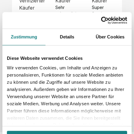
Verifizierter
Käufer
Käufer
Kä
Käufer
Sehr 
Super 
Un
unkompliziert,
Service, 
Die 
 alles sehr 
total 
Bes
Hoodies 
gut 
schnelle 
sc
sehen aus 
beschrieben,
und 
Mot
wie sie 
Zustimmung
Details
Über Cookies
 gute 
unkomplizierte
und
sollen und 
Qualität.

 Antwort. 

Qua
haben 
Unsere 
Die Pullis 
der
eine gute 
eigenen 
haben 
Hoo
Diese Webseite verwendet Cookies
Qualität.

Wünsche 
eine super 
Tol
Es gab 
Wir verwenden Cookies, um Inhalte und Anzeigen zu
wurden 
Qualität 
die
beim 
personalisieren, Funktionen für soziale Medien anbieten
schnell 
und wir 
za
Probepaket
zu können und die Zugriffe auf unsere Website zu
und 
sind total 
 eine 
analysieren. Außerdem geben wir Informationen zu Ihrer
unkompliziert
begeistert 
ko
kleine 
und 
 Z
Verwendung unserer Website an unsere Partner für
Komplikation,
umgesetzt.
zufrieden! 
Nic
 die aber 
soziale Medien, Werbung und Analysen weiter. Unsere
Sonderpreis
Preisliste
Größentabelle
☺️

sc
schnell 
Partner führen diese Informationen möglicherweise mit
LookBook
Anfrage
Wir 
die
dank des 
weiteren Daten zusammen, die Sie ihnen bereitgestellt
würden es 
kur
guten 
haben oder die sie im Rahmen Ihrer Nutzung der Dienste
jedem 
 In
WhatsApp-
gesammelt haben.
weiterempfehlen
es 
Supports 