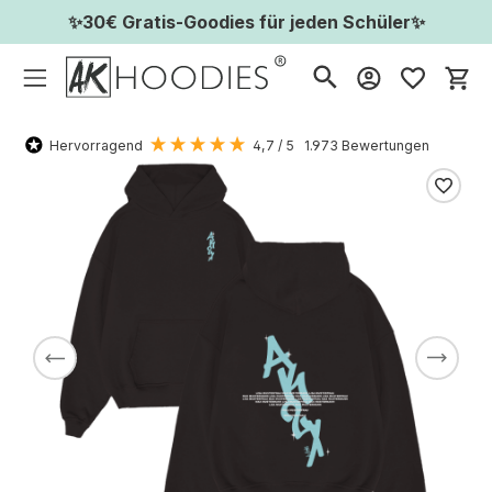
✨30€ Gratis-Goodies für jeden Schüler✨
Wa
Hervorragend
4,7
/ 5
1.973
Bewertungen