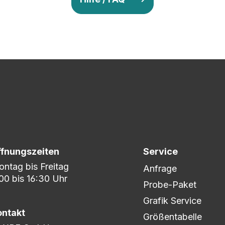
v so lange ab, bis Ihr zu 100% zufrieden seid. Danach wird es zum
nem umfangreichen Lagerbestand sind wir in der Lage, fle
er DHL oder DPD.
ffnungszeiten
Service
ntag bis Freitag
Anfrage
00 bis 16:30 Uhr
Probe-Paket
Grafik Service
ontakt
Größentabelle