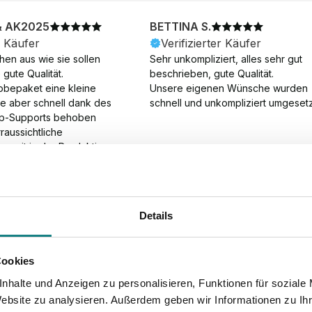
& AK2025
BETTINA S.
r Käufer
Verifizierter Käufer
en aus wie sie sollen 
Sehr unkompliziert, alles sehr gut 
gute Qualität.

beschrieben, gute Qualität.

obepaket eine kleine 
Unsere eigenen Wünsche wurden 
ie aber schnell dank des 
schnell und unkompliziert umgesetz
p-Supports behoben 
aussichtliche 
gszeit in der Produktion 
Die Produktion dauerte 7 
. Samstage und ohne 
ion), die Lieferung 
am Tag nach der 
Details
der Produktion.
Cookies
nhalte und Anzeigen zu personalisieren, Funktionen für soziale
Website zu analysieren. Außerdem geben wir Informationen zu I