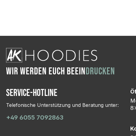
Wir ändern das Moti
Hasselroth und ei
Lieferung erfolgt p
zu reagieren.
WIR WERDEN EUCH BEEIN
DRUCKEN
Service-Hotline
Ö
Mo
Telefonische Unterstützung und Beratung unter:
8:
+49 6055 7092863
K