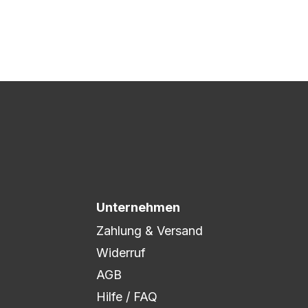
 Druck freigegeben und die
xibel auf eure Wünsche
Unternehmen
Zahlung & Versand
Widerruf
AGB
Hilfe / FAQ