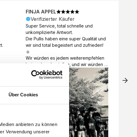
FINJA APPEL
NICO
Verifizierter Käufer
Veri
Super Service, total schnelle und 
Unkomp
unkomplizierte Antwort. 

Motive 
Die Pullis haben eine super Qualität und 
Toll a
t.
wir sind total begeistert und zufrieden! 
Zugabe
☺️

kurzfri
Wir würden es jedem weiterempfehlen 
bei de
bei euch zu bestellen, und wir würden 
auch d
es auch sofort nochmal tun! 

gelöst.
Vielen Dank für alles 😊
Über Cookies
 Medien anbieten zu können
hrer Verwendung unserer