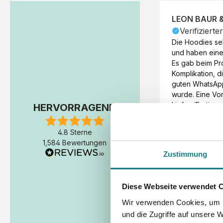
LEON BAUR 
Verifizierte
Die Hoodies seh
und haben eine 
Es gab beim Pr
Komplikation, d
guten WhatsAp
wurde. Eine Vorr
Liefer-/Fertigun
HERVORRAGEND
wäre hilfreich. 
Werktage (inkl
4.8 Sterne
Express-Produkt
1,584 Bewertungen
erfolgte schon 
Zustimmung
Fertigstellung 
Diese Webseite verwendet 
Wir verwenden Cookies, um I
und die Zugriffe auf unsere 