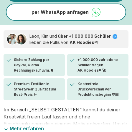
per WhatsApp anfragen
Leon, Kim und
über +1.000.000 Schüler
lieben die
Pullis von
AK Hoodies®!
Sichere Zahlung per
+1.000.000 zufriedene
PayPal, Klarna
Schüler tragen
Rechnungskauf uvm. 🔒
AK Hoodies® 🚀
Premium Textilien in
Kostenfreie
Streetwear Qualität zum
Druckvorschau vor
Best-Preis ✨
Produktionsbeginn 🫶🏻
Im Bereich „SELBST GESTALTEN“ kannst du deiner
Kreativität freien Lauf lassen und ohne
Einschränkungen dein eigenes Motiv entwerfen. Um dir
Mehr erfahren
den Einstieg zu erleichtern, stellen wir eine von