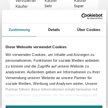
Verifizierter
Käufer
Käufer
Kä
Käufer
Sehr 
Super 
Un
unkompliziert,
Service, 
Die 
 alles sehr 
total 
Bes
Hoodies 
gut 
schnelle 
sc
sehen aus 
beschrieben,
und 
Mot
wie sie 
Zustimmung
Details
Über Cookies
 gute 
unkomplizierte
und
sollen und 
Qualität.

 Antwort. 

Qua
haben 
Unsere 
Die Pullis 
der
eine gute 
eigenen 
haben 
Hoo
Diese Webseite verwendet Cookies
Qualität.

Wünsche 
eine super 
Tol
Es gab 
Wir verwenden Cookies, um Inhalte und Anzeigen zu
wurden 
Qualität 
die
beim 
personalisieren, Funktionen für soziale Medien anbieten
schnell 
und wir 
za
Probepaket
zu können und die Zugriffe auf unsere Website zu
und 
sind total 
 eine 
analysieren. Außerdem geben wir Informationen zu Ihrer
unkompliziert
begeistert 
ko
kleine 
und 
 Z
Verwendung unserer Website an unsere Partner für
Komplikation,
umgesetzt.
zufrieden! 
Nic
 die aber 
soziale Medien, Werbung und Analysen weiter. Unsere
Sonderpreis
Preisliste
Größentabelle
☺️

sc
schnell 
Partner führen diese Informationen möglicherweise mit
LookBook
Anfrage
Wir 
die
dank des 
weiteren Daten zusammen, die Sie ihnen bereitgestellt
würden es 
kur
guten 
haben oder die sie im Rahmen Ihrer Nutzung der Dienste
jedem 
 In
WhatsApp-
gesammelt haben.
weiterempfehlen
es 
Supports 