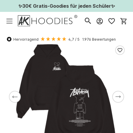
✨30€ Gratis-Goodies für jeden Schüler✨
Wa
Hervorragend
4,7
/ 5
1.976
Bewertungen