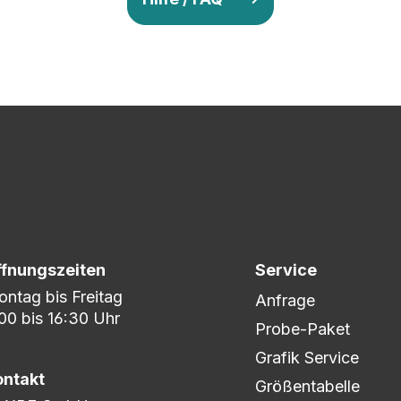
v so lange ab, bis Ihr zu 100% zufrieden seid. Danach wird es zum
nem umfangreichen Lagerbestand sind wir in der Lage, fle
er DHL oder DPD.
ffnungszeiten
Service
ntag bis Freitag
Anfrage
00 bis 16:30 Uhr
Probe-Paket
Grafik Service
ontakt
Größentabelle