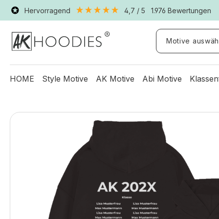
Hervorragend
4,7
/ 5
1.976
Bewertungen
Motive auswäh
HOME
Style Motive
AK Motive
Abi Motive
Klassen