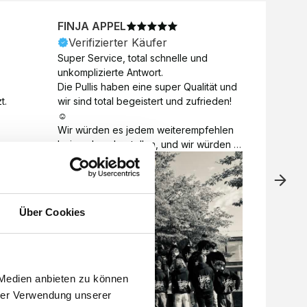
FINJA APPEL
NICO
Verifizierter Käufer
Veri
Super Service, total schnelle und 
Unkomp
unkomplizierte Antwort. 

Motive 
Die Pullis haben eine super Qualität und 
Toll a
t.
wir sind total begeistert und zufrieden! 
Zugabe
☺️

kurzfri
Wir würden es jedem weiterempfehlen 
bei de
bei euch zu bestellen, und wir würden 
auch d
es auch sofort nochmal tun! 

gelöst.
Vielen Dank für alles 😊
Über Cookies
 Medien anbieten zu können
hrer Verwendung unserer