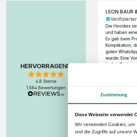
LEON BAUR 
Verifizierte
Die Hoodies seh
und haben eine 
Es gab beim Pr
Komplikation, d
guten WhatsAp
wurde. Eine Vorr
Liefer-/Fertigun
HERVORRAGEND
wäre hilfreich. 
Werktage (inkl
4.8 Sterne
Express-Produkt
1,584 Bewertungen
erfolgte schon 
Zustimmung
Fertigstellung 
Diese Webseite verwendet 
Wir verwenden Cookies, um I
und die Zugriffe auf unsere 