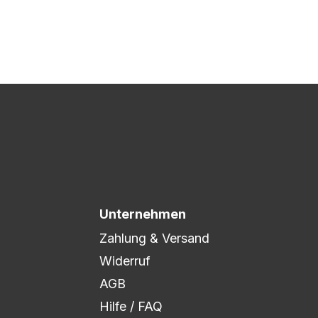
 Druck freigegeben und die
xibel auf eure Wünsche
Unternehmen
Zahlung & Versand
Widerruf
AGB
Hilfe / FAQ