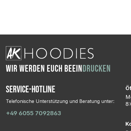
Wir ändern das Moti
Hasselroth und ei
Lieferung erfolgt p
zu reagieren.
WIR WERDEN EUCH BEEIN
DRUCKEN
Service-Hotline
Ö
Mo
Telefonische Unterstützung und Beratung unter:
8:
+49 6055 7092863
K