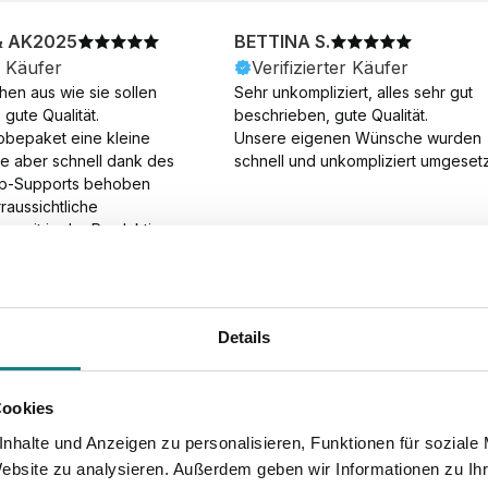
& AK2025
BETTINA S.
r Käufer
Verifizierter Käufer
en aus wie sie sollen 
Sehr unkompliziert, alles sehr gut 
gute Qualität.

beschrieben, gute Qualität.

obepaket eine kleine 
Unsere eigenen Wünsche wurden 
ie aber schnell dank des 
schnell und unkompliziert umgesetz
p-Supports behoben 
aussichtliche 
gszeit in der Produktion 
Die Produktion dauerte 7 
. Samstage und ohne 
ion), die Lieferung 
am Tag nach der 
Details
der Produktion.
Cookies
nhalte und Anzeigen zu personalisieren, Funktionen für soziale
Website zu analysieren. Außerdem geben wir Informationen zu I