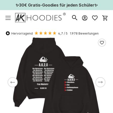
✨30€ Gratis-Goodies für jeden Schüler✨
Wa
Hervorragend
4,7
/ 5
1.978
Bewertungen