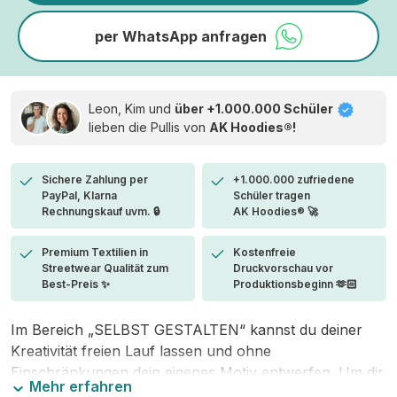
per WhatsApp anfragen
Leon, Kim und
über +1.000.000 Schüler
lieben die
Pullis von
AK Hoodies®!
Sichere Zahlung per
+1.000.000 zufriedene
PayPal, Klarna
Schüler tragen
Rechnungskauf uvm. 🔒
AK Hoodies® 🚀
Premium Textilien in
Kostenfreie
Streetwear Qualität zum
Druckvorschau vor
Best-Preis ✨
Produktionsbeginn 🫶🏻
Im Bereich „SELBST GESTALTEN“ kannst du deiner
Kreativität freien Lauf lassen und ohne
Einschränkungen dein eigenes Motiv entwerfen. Um dir
Mehr erfahren
den Einstieg zu erleichtern, stellen wir eine von