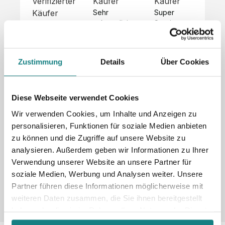
Verifizierter
Käufer
Käufer
Kä
Käufer
Sehr 
Super 
Un
unkompliziert,
Service, 
Die 
 alles sehr 
total 
Bes
Hoodies 
gut 
schnelle 
sc
sehen aus 
beschrieben,
und 
Mot
wie sie 
Zustimmung
Details
Über Cookies
 gute 
unkomplizierte
und
sollen und 
Qualität.

 Antwort. 

Qua
haben 
Unsere 
Die Pullis 
der
eine gute 
eigenen 
haben 
Hoo
Diese Webseite verwendet Cookies
Qualität.

Wünsche 
eine super 
Tol
Es gab 
Wir verwenden Cookies, um Inhalte und Anzeigen zu
wurden 
Qualität 
die
beim 
personalisieren, Funktionen für soziale Medien anbieten
schnell 
und wir 
za
Probepaket
zu können und die Zugriffe auf unsere Website zu
und 
sind total 
 eine 
analysieren. Außerdem geben wir Informationen zu Ihrer
unkompliziert
begeistert 
ko
kleine 
und 
 Z
Verwendung unserer Website an unsere Partner für
Komplikation,
umgesetzt.
zufrieden! 
Nic
 die aber 
soziale Medien, Werbung und Analysen weiter. Unsere
Sonderpreis
Preisliste
Größentabelle
☺️

sc
schnell 
Partner führen diese Informationen möglicherweise mit
LookBook
Anfrage
Wir 
die
dank des 
weiteren Daten zusammen, die Sie ihnen bereitgestellt
würden es 
kur
guten 
haben oder die sie im Rahmen Ihrer Nutzung der Dienste
jedem 
 In
WhatsApp-
gesammelt haben.
weiterempfehlen
es 
Supports 