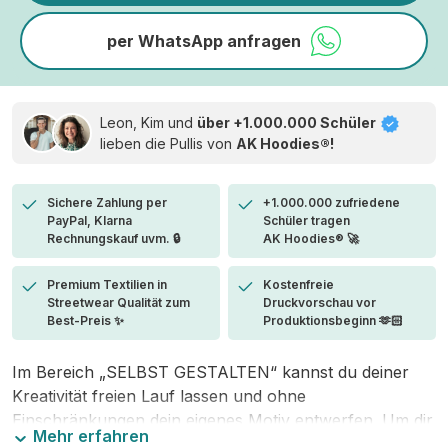
per WhatsApp anfragen
Leon, Kim und
über +1.000.000 Schüler
lieben die
Pullis von
AK Hoodies®!
Sichere Zahlung per
+1.000.000 zufriedene
PayPal, Klarna
Schüler tragen
Rechnungskauf uvm. 🔒
AK Hoodies® 🚀
Premium Textilien in
Kostenfreie
Streetwear Qualität zum
Druckvorschau vor
Best-Preis ✨
Produktionsbeginn 🫶🏻
Im Bereich „SELBST GESTALTEN“ kannst du deiner
Kreativität freien Lauf lassen und ohne
Einschränkungen dein eigenes Motiv entwerfen. Um dir
Mehr erfahren
den Einstieg zu erleichtern, stellen wir eine von