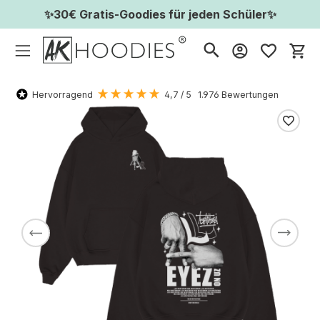
✨30€ Gratis-Goodies für jeden Schüler✨
Wa
Hervorragend
4,7
/ 5
1.976
Bewertungen