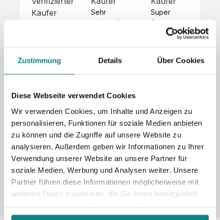
Verifizierter
Käufer
Käufer
Kä
Käufer
Sehr 
Super 
Un
unkompliziert,
Service, 
Die 
 alles sehr 
total 
Bes
Hoodies 
gut 
schnelle 
sc
sehen aus 
beschrieben,
und 
Mot
wie sie 
Zustimmung
Details
Über Cookies
 gute 
unkomplizierte
und
sollen und 
Qualität.

 Antwort. 

Qua
haben 
Unsere 
Die Pullis 
der
eine gute 
eigenen 
haben 
Hoo
Diese Webseite verwendet Cookies
Qualität.

Wünsche 
eine super 
Tol
Es gab 
Wir verwenden Cookies, um Inhalte und Anzeigen zu
wurden 
Qualität 
die
beim 
personalisieren, Funktionen für soziale Medien anbieten
schnell 
und wir 
za
Probepaket
zu können und die Zugriffe auf unsere Website zu
und 
sind total 
 eine 
analysieren. Außerdem geben wir Informationen zu Ihrer
unkompliziert
begeistert 
ko
kleine 
und 
 Z
Verwendung unserer Website an unsere Partner für
Komplikation,
umgesetzt.
zufrieden! 
Nic
 die aber 
soziale Medien, Werbung und Analysen weiter. Unsere
Sonderpreis
Preisliste
Größentabelle
☺️

sc
schnell 
Partner führen diese Informationen möglicherweise mit
LookBook
Anfrage
Wir 
die
dank des 
weiteren Daten zusammen, die Sie ihnen bereitgestellt
würden es 
kur
guten 
haben oder die sie im Rahmen Ihrer Nutzung der Dienste
jedem 
 In
WhatsApp-
gesammelt haben.
weiterempfehlen
es 
Supports 