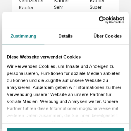
Verifizierter
Käufer
Käufer
Kä
Käufer
Sehr 
Super 
Un
unkompliziert,
Service, 
Die 
 alles sehr 
total 
Bes
Hoodies 
gut 
schnelle 
sc
sehen aus 
beschrieben,
und 
Mot
wie sie 
Zustimmung
Details
Über Cookies
 gute 
unkomplizierte
und
sollen und 
Qualität.

 Antwort. 

Qua
haben 
Unsere 
Die Pullis 
der
eine gute 
eigenen 
haben 
Hoo
Diese Webseite verwendet Cookies
Qualität.

Wünsche 
eine super 
Tol
Es gab 
Wir verwenden Cookies, um Inhalte und Anzeigen zu
wurden 
Qualität 
die
beim 
personalisieren, Funktionen für soziale Medien anbieten
schnell 
und wir 
za
Probepaket
zu können und die Zugriffe auf unsere Website zu
und 
sind total 
 eine 
analysieren. Außerdem geben wir Informationen zu Ihrer
unkompliziert
begeistert 
ko
kleine 
und 
 Z
Verwendung unserer Website an unsere Partner für
Komplikation,
umgesetzt.
zufrieden! 
Nic
 die aber 
soziale Medien, Werbung und Analysen weiter. Unsere
Sonderpreis
Preisliste
Größentabelle
☺️

sc
schnell 
Partner führen diese Informationen möglicherweise mit
LookBook
Anfrage
Wir 
die
dank des 
weiteren Daten zusammen, die Sie ihnen bereitgestellt
würden es 
kur
guten 
haben oder die sie im Rahmen Ihrer Nutzung der Dienste
jedem 
 In
WhatsApp-
gesammelt haben.
weiterempfehlen
es 
Supports 