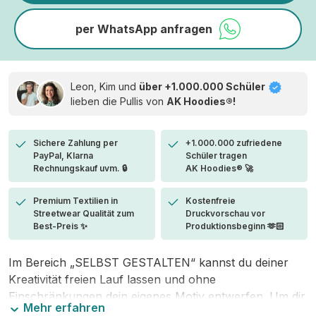
per WhatsApp anfragen
Leon, Kim und
über +1.000.000 Schüler
lieben die
Pullis von
AK Hoodies®!
Sichere Zahlung per
+1.000.000 zufriedene
PayPal, Klarna
Schüler tragen
Rechnungskauf uvm. 🔒
AK Hoodies® 🚀
Premium Textilien in
Kostenfreie
Streetwear Qualität zum
Druckvorschau vor
Best-Preis ✨
Produktionsbeginn 🫶🏻
Im Bereich „SELBST GESTALTEN“ kannst du deiner
Kreativität freien Lauf lassen und ohne
Einschränkungen dein eigenes Motiv entwerfen. Um dir
Mehr erfahren
den Einstieg zu erleichtern, stellen wir eine von