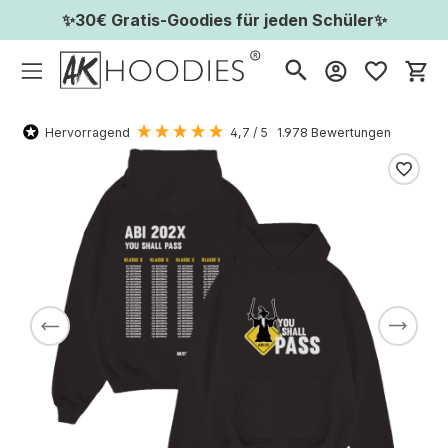
✨30€ Gratis-Goodies für jeden Schüler✨
Wa
Hervorragend
4,7
/ 5
1.978
Bewertungen