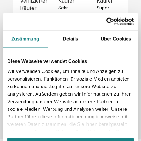
Verifizierter
Käufer
Käufer
Kä
Käufer
Sehr 
Super 
Un
unkompliziert,
Service, 
Die 
 alles sehr 
total 
Bes
Hoodies 
gut 
schnelle 
sc
sehen aus 
beschrieben,
und 
Mot
wie sie 
Zustimmung
Details
Über Cookies
 gute 
unkomplizierte
und
sollen und 
Qualität.

 Antwort. 

Qua
haben 
Unsere 
Die Pullis 
der
eine gute 
eigenen 
haben 
Hoo
Diese Webseite verwendet Cookies
Qualität.

Wünsche 
eine super 
Tol
Es gab 
Wir verwenden Cookies, um Inhalte und Anzeigen zu
wurden 
Qualität 
die
beim 
personalisieren, Funktionen für soziale Medien anbieten
schnell 
und wir 
za
Probepaket
zu können und die Zugriffe auf unsere Website zu
und 
sind total 
 eine 
analysieren. Außerdem geben wir Informationen zu Ihrer
unkompliziert
begeistert 
ko
kleine 
und 
 Z
Verwendung unserer Website an unsere Partner für
Komplikation,
umgesetzt.
zufrieden! 
Nic
 die aber 
soziale Medien, Werbung und Analysen weiter. Unsere
Sonderpreis
Preisliste
Größentabelle
☺️

sc
schnell 
Partner führen diese Informationen möglicherweise mit
LookBook
Anfrage
Wir 
die
dank des 
weiteren Daten zusammen, die Sie ihnen bereitgestellt
würden es 
kur
guten 
haben oder die sie im Rahmen Ihrer Nutzung der Dienste
jedem 
 In
WhatsApp-
gesammelt haben.
weiterempfehlen
es 
Supports 