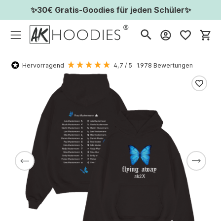
✨30€ Gratis-Goodies für jeden Schüler✨
Wa
Hervorragend
4,7
/ 5
1.978
Bewertungen