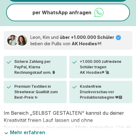
per WhatsApp anfragen
Leon, Kim und
über +1.000.000 Schüler
lieben die
Pullis von
AK Hoodies®!
Sichere Zahlung per
+1.000.000 zufriedene
PayPal, Klarna
Schüler tragen
Rechnungskauf uvm. 🔒
AK Hoodies® 🚀
Premium Textilien in
Kostenfreie
Streetwear Qualität zum
Druckvorschau vor
Best-Preis ✨
Produktionsbeginn 🫶🏻
Im Bereich „SELBST GESTALTEN“ kannst du deiner
Kreativität freien Lauf lassen und ohne
Einschränkungen dein eigenes Motiv entwerfen. Um dir
Mehr erfahren
den Einstieg zu erleichtern, stellen wir eine von