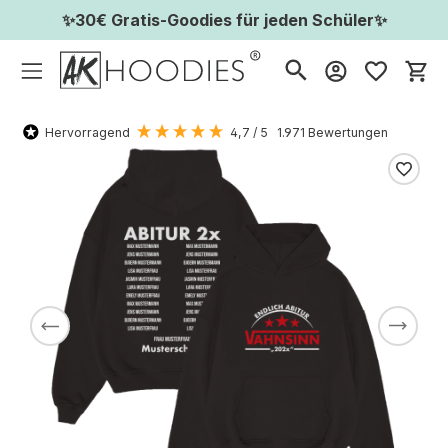
✨30€ Gratis-Goodies für jeden Schüler✨
Wa
Hervorragend
4,7
/ 5
1.971
Bewertungen