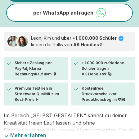
per WhatsApp anfragen
Leon, Kim und
über +1.000.000 Schüler
lieben die
Pullis von
AK Hoodies®!
Sichere Zahlung per
+1.000.000 zufriedene
PayPal, Klarna
Schüler tragen
Rechnungskauf uvm. 🔒
AK Hoodies® 🚀
Premium Textilien in
Kostenfreie
Streetwear Qualität zum
Druckvorschau vor
Best-Preis ✨
Produktionsbeginn 🫶🏻
Im Bereich „SELBST GESTALTEN“ kannst du deiner
Kreativität freien Lauf lassen und ohne
Einschränkungen dein eigenes Motiv entwerfen. Um dir
Mehr erfahren
den Einstieg zu erleichtern, stellen wir eine von