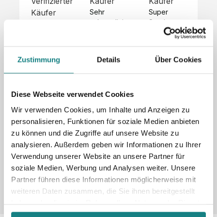
Verifizierter
Käufer
Käufer
Kä
Käufer
Sehr 
Super 
Un
unkompliziert,
Service, 
Die 
 alles sehr 
total 
Bes
Hoodies 
gut 
schnelle 
sc
sehen aus 
beschrieben,
und 
Mot
wie sie 
Zustimmung
Details
Über Cookies
 gute 
unkomplizierte
und
sollen und 
Qualität.

 Antwort. 

Qua
haben 
Unsere 
Die Pullis 
der
eine gute 
eigenen 
haben 
Hoo
Diese Webseite verwendet Cookies
Qualität.

Wünsche 
eine super 
Tol
Es gab 
Wir verwenden Cookies, um Inhalte und Anzeigen zu
wurden 
Qualität 
die
beim 
personalisieren, Funktionen für soziale Medien anbieten
schnell 
und wir 
za
Probepaket
zu können und die Zugriffe auf unsere Website zu
und 
sind total 
 eine 
analysieren. Außerdem geben wir Informationen zu Ihrer
unkompliziert
begeistert 
ko
kleine 
und 
 Z
Verwendung unserer Website an unsere Partner für
Komplikation,
umgesetzt.
zufrieden! 
Nic
 die aber 
soziale Medien, Werbung und Analysen weiter. Unsere
Sonderpreis
Preisliste
Größentabelle
☺️

sc
schnell 
Partner führen diese Informationen möglicherweise mit
LookBook
Anfrage
Wir 
die
dank des 
weiteren Daten zusammen, die Sie ihnen bereitgestellt
würden es 
kur
guten 
haben oder die sie im Rahmen Ihrer Nutzung der Dienste
jedem 
 In
WhatsApp-
gesammelt haben.
weiterempfehlen
es 
Supports 