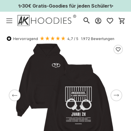
✨30€ Gratis-Goodies für jeden Schüler✨
Wa
Hervorragend
4,7
/ 5
1.972
Bewertungen