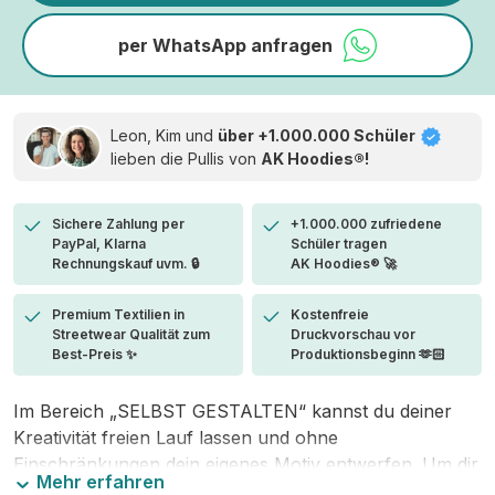
per WhatsApp anfragen
Leon, Kim und
über +1.000.000 Schüler
lieben die
Pullis von
AK Hoodies®!
Sichere Zahlung per
+1.000.000 zufriedene
PayPal, Klarna
Schüler tragen
Rechnungskauf uvm. 🔒
AK Hoodies® 🚀
Premium Textilien in
Kostenfreie
Streetwear Qualität zum
Druckvorschau vor
Best-Preis ✨
Produktionsbeginn 🫶🏻
Im Bereich „SELBST GESTALTEN“ kannst du deiner
Kreativität freien Lauf lassen und ohne
Einschränkungen dein eigenes Motiv entwerfen. Um dir
Mehr erfahren
den Einstieg zu erleichtern, stellen wir eine von