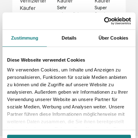
Verifizierter
Käufer
Käufer
Kä
Käufer
Sehr 
Super 
Un
unkompliziert,
Service, 
Die 
 alles sehr 
total 
Bes
Hoodies 
gut 
schnelle 
sc
sehen aus 
beschrieben,
und 
Mot
wie sie 
Zustimmung
Details
Über Cookies
 gute 
unkomplizierte
und
sollen und 
Qualität.

 Antwort. 

Qua
haben 
Unsere 
Die Pullis 
der
eine gute 
eigenen 
haben 
Hoo
Diese Webseite verwendet Cookies
Qualität.

Wünsche 
eine super 
Tol
Es gab 
Wir verwenden Cookies, um Inhalte und Anzeigen zu
wurden 
Qualität 
die
beim 
personalisieren, Funktionen für soziale Medien anbieten
schnell 
und wir 
za
Probepaket
zu können und die Zugriffe auf unsere Website zu
und 
sind total 
 eine 
analysieren. Außerdem geben wir Informationen zu Ihrer
unkompliziert
begeistert 
ko
kleine 
und 
 Z
Verwendung unserer Website an unsere Partner für
Komplikation,
umgesetzt.
zufrieden! 
Nic
 die aber 
soziale Medien, Werbung und Analysen weiter. Unsere
Sonderpreis
Preisliste
Größentabelle
☺️

sc
schnell 
Partner führen diese Informationen möglicherweise mit
LookBook
Anfrage
Wir 
die
dank des 
weiteren Daten zusammen, die Sie ihnen bereitgestellt
würden es 
kur
guten 
haben oder die sie im Rahmen Ihrer Nutzung der Dienste
jedem 
 In
WhatsApp-
gesammelt haben.
weiterempfehlen
es 
Supports 