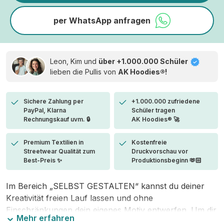
per WhatsApp anfragen
Leon, Kim und
über +1.000.000 Schüler
lieben die
Pullis von
AK Hoodies®!
Sichere Zahlung per
+1.000.000 zufriedene
PayPal, Klarna
Schüler tragen
Rechnungskauf uvm. 🔒
AK Hoodies® 🚀
Premium Textilien in
Kostenfreie
Streetwear Qualität zum
Druckvorschau vor
Best-Preis ✨
Produktionsbeginn 🫶🏻
Im Bereich „SELBST GESTALTEN“ kannst du deiner
Kreativität freien Lauf lassen und ohne
Einschränkungen dein eigenes Motiv entwerfen. Um dir
Mehr erfahren
den Einstieg zu erleichtern, stellen wir eine von