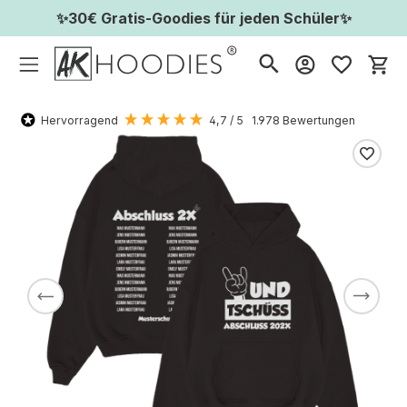
✨30€ Gratis-Goodies für jeden Schüler✨
Wa
Hervorragend
4,7
/ 5
1.978
Bewertungen