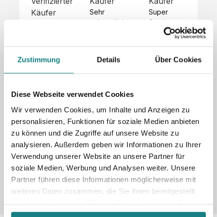
Verifizierter
Käufer
Käufer
Kä
Käufer
Sehr 
Super 
Un
unkompliziert,
Service, 
Die 
 alles sehr 
total 
Bes
Hoodies 
gut 
schnelle 
sc
sehen aus 
beschrieben,
und 
Mot
wie sie 
Zustimmung
Details
Über Cookies
 gute 
unkomplizierte
und
sollen und 
Qualität.

 Antwort. 

Qua
haben 
Unsere 
Die Pullis 
der
eine gute 
eigenen 
haben 
Hoo
Diese Webseite verwendet Cookies
Qualität.

Wünsche 
eine super 
Tol
Es gab 
Wir verwenden Cookies, um Inhalte und Anzeigen zu
wurden 
Qualität 
die
beim 
personalisieren, Funktionen für soziale Medien anbieten
schnell 
und wir 
za
Probepaket
zu können und die Zugriffe auf unsere Website zu
und 
sind total 
 eine 
analysieren. Außerdem geben wir Informationen zu Ihrer
unkompliziert
begeistert 
ko
kleine 
und 
 Z
Verwendung unserer Website an unsere Partner für
Komplikation,
umgesetzt.
zufrieden! 
Nic
 die aber 
soziale Medien, Werbung und Analysen weiter. Unsere
Sonderpreis
Preisliste
Größentabelle
☺️

sc
schnell 
Partner führen diese Informationen möglicherweise mit
LookBook
Anfrage
Wir 
die
dank des 
weiteren Daten zusammen, die Sie ihnen bereitgestellt
würden es 
kur
guten 
haben oder die sie im Rahmen Ihrer Nutzung der Dienste
jedem 
 In
WhatsApp-
gesammelt haben.
weiterempfehlen
es 
Supports 