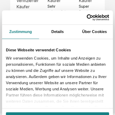
Verifizierter
Käufer
Käufer
Kä
Käufer
Sehr 
Super 
Un
unkompliziert,
Service, 
Die 
 alles sehr 
total 
Bes
Hoodies 
gut 
schnelle 
sc
sehen aus 
beschrieben,
und 
Mot
wie sie 
Zustimmung
Details
Über Cookies
 gute 
unkomplizierte
und
sollen und 
Qualität.

 Antwort. 

Qua
haben 
Unsere 
Die Pullis 
der
eine gute 
eigenen 
haben 
Hoo
Diese Webseite verwendet Cookies
Qualität.

Wünsche 
eine super 
Tol
Es gab 
Wir verwenden Cookies, um Inhalte und Anzeigen zu
wurden 
Qualität 
die
beim 
personalisieren, Funktionen für soziale Medien anbieten
schnell 
und wir 
za
Probepaket
zu können und die Zugriffe auf unsere Website zu
und 
sind total 
 eine 
analysieren. Außerdem geben wir Informationen zu Ihrer
unkompliziert
begeistert 
ko
kleine 
und 
 Z
Verwendung unserer Website an unsere Partner für
Komplikation,
umgesetzt.
zufrieden! 
Nic
 die aber 
soziale Medien, Werbung und Analysen weiter. Unsere
Sonderpreis
Preisliste
Größentabelle
☺️

sc
schnell 
Partner führen diese Informationen möglicherweise mit
LookBook
Anfrage
Wir 
die
dank des 
weiteren Daten zusammen, die Sie ihnen bereitgestellt
würden es 
kur
guten 
haben oder die sie im Rahmen Ihrer Nutzung der Dienste
jedem 
 In
WhatsApp-
gesammelt haben.
weiterempfehlen
es 
Supports 