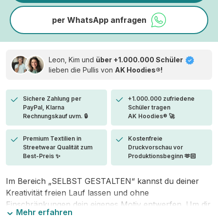
per WhatsApp anfragen
Leon, Kim und
über +1.000.000 Schüler
lieben die
Pullis von
AK Hoodies®!
Sichere Zahlung per
+1.000.000 zufriedene
PayPal, Klarna
Schüler tragen
Rechnungskauf uvm. 🔒
AK Hoodies® 🚀
Premium Textilien in
Kostenfreie
Streetwear Qualität zum
Druckvorschau vor
Best-Preis ✨
Produktionsbeginn 🫶🏻
Im Bereich „SELBST GESTALTEN“ kannst du deiner
Kreativität freien Lauf lassen und ohne
Einschränkungen dein eigenes Motiv entwerfen. Um dir
Mehr erfahren
den Einstieg zu erleichtern, stellen wir eine von