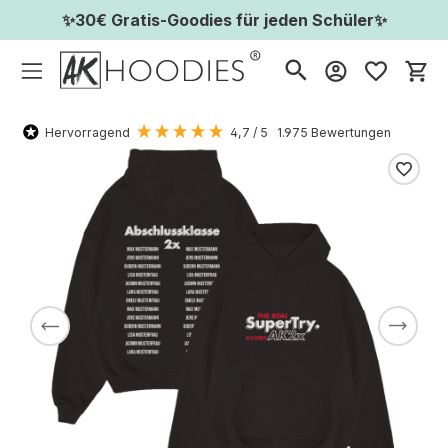
✨30€ Gratis-Goodies für jeden Schüler✨
Wa
Hervorragend
4,7
/ 5
1.975
Bewertungen