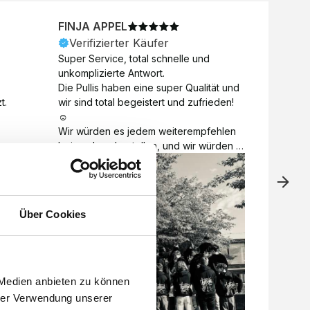
FINJA APPEL
NICO
Verifizierter Käufer
Veri
Super Service, total schnelle und 
Unkomp
unkomplizierte Antwort. 

Motive 
Die Pullis haben eine super Qualität und 
Toll a
t.
wir sind total begeistert und zufrieden! 
Zugabe
☺️

kurzfri
Wir würden es jedem weiterempfehlen 
bei de
bei euch zu bestellen, und wir würden 
auch d
es auch sofort nochmal tun! 

gelöst.
Vielen Dank für alles 😊
Über Cookies
 Medien anbieten zu können
hrer Verwendung unserer