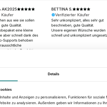
& AK2025
BETTINA S.
r Käufer
Verifizierter Käufer
en aus wie sie sollen 
Sehr unkompliziert, alles sehr gut 
gute Qualität.

beschrieben, gute Qualität.

obepaket eine kleine 
Unsere eigenen Wünsche wurden 
ie aber schnell dank des 
schnell und unkompliziert umgesetz
p-Supports behoben 
aussichtliche 
gszeit in der Produktion 
Die Produktion dauerte 7 
. Samstage und ohne 
ion), die Lieferung 
am Tag nach der 
Details
der Produktion.
Cookies
nhalte und Anzeigen zu personalisieren, Funktionen für soziale
Website zu analysieren. Außerdem geben wir Informationen zu I