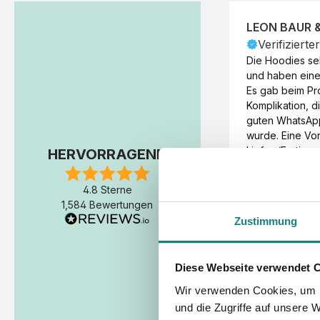
LEON BAUR 
Verifizierte
Die Hoodies seh
und haben eine 
Es gab beim Pr
Komplikation, d
guten WhatsAp
wurde. Eine Vorr
Liefer-/Fertigun
HERVORRAGEND
wäre hilfreich. 
Werktage (inkl
4.8 Sterne
Express-Produkt
1,584 Bewertungen
erfolgte schon 
Zustimmung
Fertigstellung 
Diese Webseite verwendet 
Wir verwenden Cookies, um I
und die Zugriffe auf unsere 