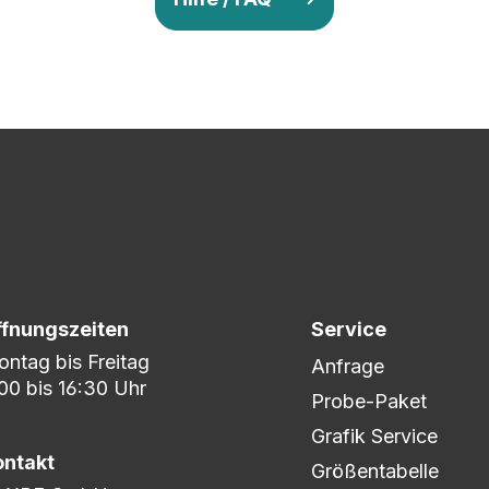
v so lange ab, bis Ihr zu 100% zufrieden seid. Danach wird es zum
nem umfangreichen Lagerbestand sind wir in der Lage, fle
er DHL oder DPD.
ffnungszeiten
Service
ntag bis Freitag
Anfrage
00 bis 16:30 Uhr
Probe-Paket
Grafik Service
ontakt
Größentabelle