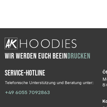
Wir ändern das Moti
Hasselroth und ei
Lieferung erfolgt p
zu reagieren.
WIR WERDEN EUCH BEEIN
DRUCKEN
Service-Hotline
Ö
Mo
Telefonische Unterstützung und Beratung unter:
8:
+49 6055 7092863
K