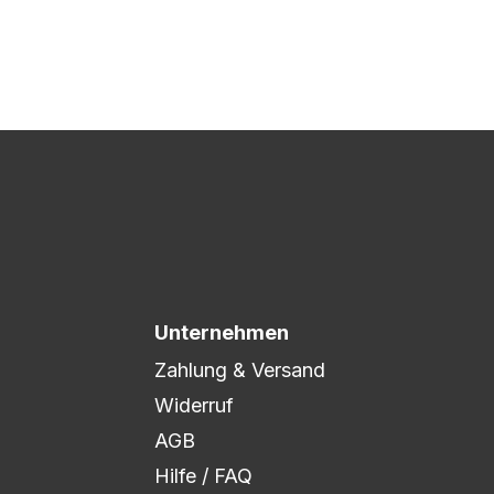
 Druck freigegeben und die
xibel auf eure Wünsche
Unternehmen
Zahlung & Versand
Widerruf
AGB
Hilfe / FAQ