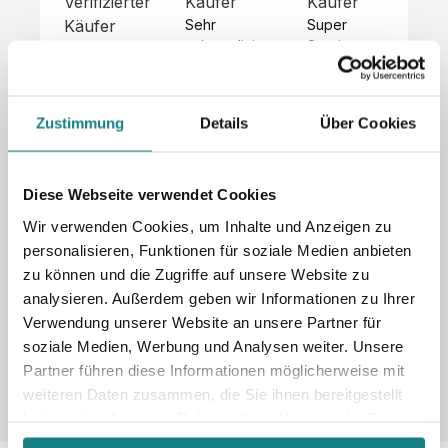
Verifizierter
Käufer
Käufer
Kä
Käufer
Sehr 
Super 
Un
unkompliziert,
Service, 
Die 
 alles sehr 
total 
Bes
Hoodies 
gut 
schnelle 
sc
sehen aus 
beschrieben,
und 
Mot
wie sie 
Zustimmung
Details
Über Cookies
 gute 
unkomplizierte
und
sollen und 
Qualität.

 Antwort. 

Qua
haben 
Unsere 
Die Pullis 
der
eine gute 
eigenen 
haben 
Hoo
Diese Webseite verwendet Cookies
Qualität.

Wünsche 
eine super 
Tol
Es gab 
Wir verwenden Cookies, um Inhalte und Anzeigen zu
wurden 
Qualität 
die
beim 
personalisieren, Funktionen für soziale Medien anbieten
schnell 
und wir 
za
Probepaket
zu können und die Zugriffe auf unsere Website zu
und 
sind total 
 eine 
analysieren. Außerdem geben wir Informationen zu Ihrer
unkompliziert
begeistert 
ko
kleine 
und 
 Z
Verwendung unserer Website an unsere Partner für
Komplikation,
umgesetzt.
zufrieden! 
Nic
 die aber 
soziale Medien, Werbung und Analysen weiter. Unsere
Sonderpreis
Preisliste
Größentabelle
☺️

sc
schnell 
Partner führen diese Informationen möglicherweise mit
LookBook
Anfrage
Wir 
die
dank des 
weiteren Daten zusammen, die Sie ihnen bereitgestellt
würden es 
kur
guten 
haben oder die sie im Rahmen Ihrer Nutzung der Dienste
jedem 
 In
WhatsApp-
gesammelt haben.
weiterempfehlen
es 
Supports 