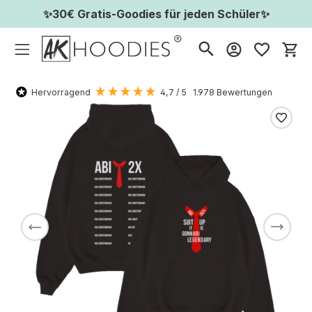
✨30€ Gratis-Goodies für jeden Schüler✨
Wa
Hervorragend
4,7
/ 5
1.978
Bewertungen