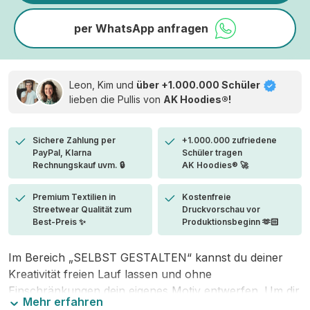
per WhatsApp anfragen
Leon, Kim und
über +1.000.000 Schüler
lieben die
Pullis von
AK Hoodies®!
Sichere Zahlung per
+1.000.000 zufriedene
PayPal, Klarna
Schüler tragen
Rechnungskauf uvm. 🔒
AK Hoodies® 🚀
Premium Textilien in
Kostenfreie
Streetwear Qualität zum
Druckvorschau vor
Best-Preis ✨
Produktionsbeginn 🫶🏻
Im Bereich „SELBST GESTALTEN“ kannst du deiner
Kreativität freien Lauf lassen und ohne
Einschränkungen dein eigenes Motiv entwerfen. Um dir
Mehr erfahren
den Einstieg zu erleichtern, stellen wir eine von