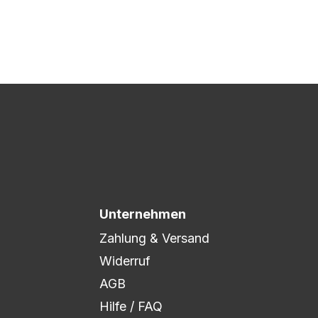
 Druck freigegeben und die
xibel auf eure Wünsche
Unternehmen
Zahlung & Versand
Widerruf
AGB
Hilfe / FAQ