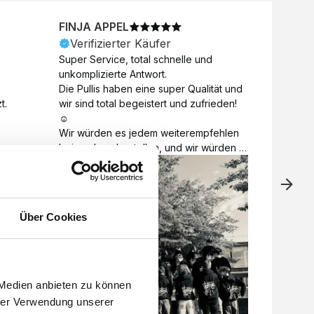
FINJA APPEL
NICO
Verifizierter Käufer
Veri
Super Service, total schnelle und 
Unkomp
unkomplizierte Antwort. 

Motive 
Die Pullis haben eine super Qualität und 
Toll a
t.
wir sind total begeistert und zufrieden! 
Zugabe
☺️

kurzfri
Wir würden es jedem weiterempfehlen 
bei de
bei euch zu bestellen, und wir würden 
auch d
es auch sofort nochmal tun! 

gelöst.
Vielen Dank für alles 😊
Über Cookies
 Medien anbieten zu können
hrer Verwendung unserer