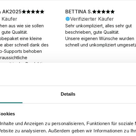
& AK2025
BETTINA S.
r Käufer
Verifizierter Käufer
en aus wie sie sollen 
Sehr unkompliziert, alles sehr gut 
gute Qualität.

beschrieben, gute Qualität.

obepaket eine kleine 
Unsere eigenen Wünsche wurden 
ie aber schnell dank des 
schnell und unkompliziert umgesetz
p-Supports behoben 
aussichtliche 
gszeit in der Produktion 
Die Produktion dauerte 7 
. Samstage und ohne 
ion), die Lieferung 
am Tag nach der 
Details
der Produktion.
Cookies
nhalte und Anzeigen zu personalisieren, Funktionen für soziale
Website zu analysieren. Außerdem geben wir Informationen zu I