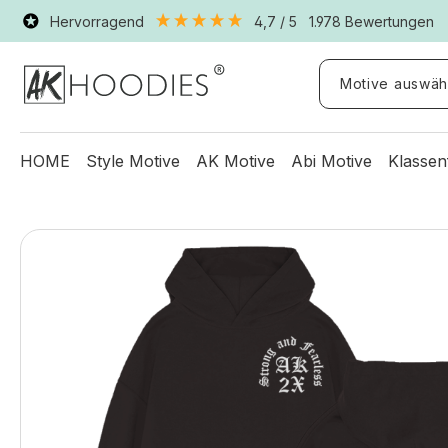
Hervorragend
4,7
/ 5
1.978
Bewertungen
Motive auswäh
HOME
Style Motive
AK Motive
Abi Motive
Klassen