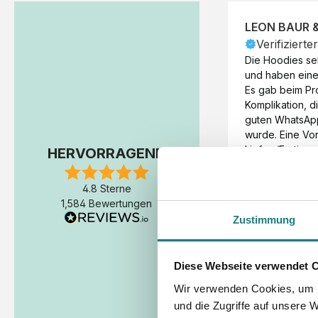
LEON BAUR 
Verifizierte
Die Hoodies seh
und haben eine 
Es gab beim Pr
Komplikation, d
guten WhatsAp
wurde. Eine Vorr
Liefer-/Fertigun
HERVORRAGEND
wäre hilfreich. 
Werktage (inkl
4.8 Sterne
Express-Produkt
1,584 Bewertungen
erfolgte schon 
Zustimmung
Fertigstellung 
Diese Webseite verwendet 
Wir verwenden Cookies, um I
und die Zugriffe auf unsere 