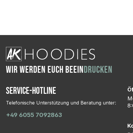
Wir ändern das Moti
Hasselroth und ei
Lieferung erfolgt p
zu reagieren.
WIR WERDEN EUCH BEEIN
DRUCKEN
Service-Hotline
Ö
Mo
Telefonische Unterstützung und Beratung unter:
8:
+49 6055 7092863
K