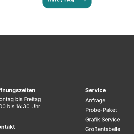
v so lange ab, bis Ihr zu 100% zufrieden seid. Danach wird es zum
nem umfangreichen Lagerbestand sind wir in der Lage, fle
er DHL oder DPD.
ffnungszeiten
Service
ntag bis Freitag
Anfrage
00 bis 16:30 Uhr
Probe-Paket
Grafik Service
ontakt
Größentabelle