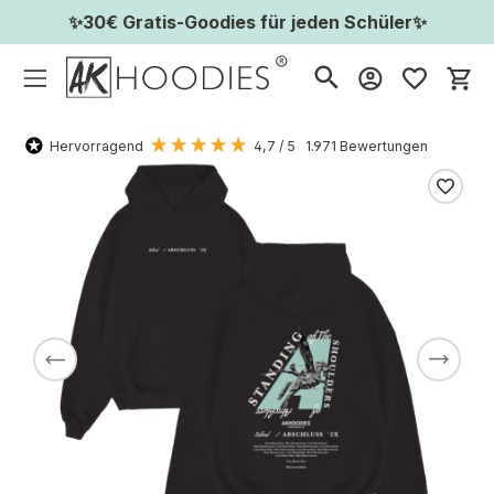
✨30€ Gratis-Goodies für jeden Schüler✨
Wa
Hervorragend
4,7
/ 5
1.971
Bewertungen