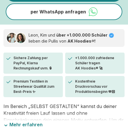
per WhatsApp anfragen
Leon, Kim und
über +1.000.000 Schüler
lieben die
Pullis von
AK Hoodies®!
Sichere Zahlung per
+1.000.000 zufriedene
PayPal, Klarna
Schüler tragen
Rechnungskauf uvm. 🔒
AK Hoodies® 🚀
Premium Textilien in
Kostenfreie
Streetwear Qualität zum
Druckvorschau vor
Best-Preis ✨
Produktionsbeginn 🫶🏻
Im Bereich „SELBST GESTALTEN“ kannst du deiner
Kreativität freien Lauf lassen und ohne
Einschränkungen dein eigenes Motiv entwerfen. Um dir
Mehr erfahren
den Einstieg zu erleichtern, stellen wir eine von