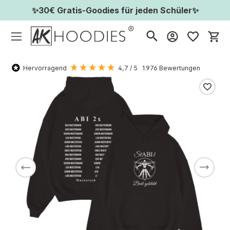
✨30€ Gratis-Goodies für jeden Schüler✨
Wa
Hervorragend
4,7
/ 5
1.976
Bewertungen