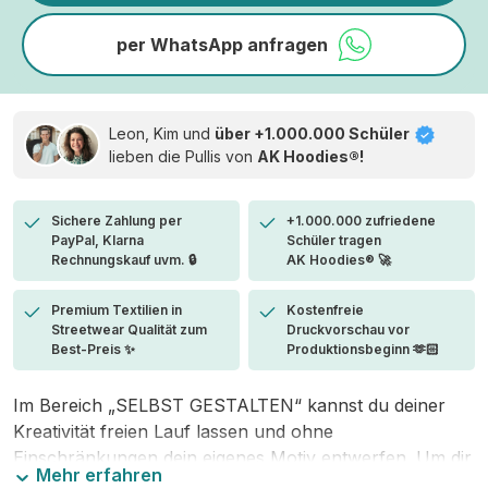
per WhatsApp anfragen
Leon, Kim und
über +1.000.000 Schüler
lieben die
Pullis von
AK Hoodies®!
Sichere Zahlung per
+1.000.000 zufriedene
PayPal, Klarna
Schüler tragen
Rechnungskauf uvm. 🔒
AK Hoodies® 🚀
Premium Textilien in
Kostenfreie
Streetwear Qualität zum
Druckvorschau vor
Best-Preis ✨
Produktionsbeginn 🫶🏻
Im Bereich „SELBST GESTALTEN“ kannst du deiner
Kreativität freien Lauf lassen und ohne
Einschränkungen dein eigenes Motiv entwerfen. Um dir
Mehr erfahren
den Einstieg zu erleichtern, stellen wir eine von