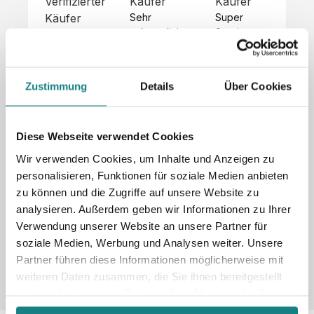
Verifizierter
Käufer
Käufer
Kä
Käufer
Sehr 
Super 
Un
unkompliziert,
Service, 
Die 
 alles sehr 
total 
Bes
Hoodies 
gut 
schnelle 
sc
sehen aus 
beschrieben,
und 
Mot
wie sie 
Zustimmung
Details
Über Cookies
 gute 
unkomplizierte
und
sollen und 
Qualität.

 Antwort. 

Qua
haben 
Unsere 
Die Pullis 
der
eine gute 
eigenen 
haben 
Hoo
Diese Webseite verwendet Cookies
Qualität.

Wünsche 
eine super 
Tol
Es gab 
Wir verwenden Cookies, um Inhalte und Anzeigen zu
wurden 
Qualität 
die
beim 
personalisieren, Funktionen für soziale Medien anbieten
schnell 
und wir 
za
Probepaket
zu können und die Zugriffe auf unsere Website zu
und 
sind total 
 eine 
analysieren. Außerdem geben wir Informationen zu Ihrer
unkompliziert
begeistert 
ko
kleine 
und 
 Z
Verwendung unserer Website an unsere Partner für
Komplikation,
umgesetzt.
zufrieden! 
Nic
 die aber 
soziale Medien, Werbung und Analysen weiter. Unsere
Sonderpreis
Preisliste
Größentabelle
☺️

sc
schnell 
Partner führen diese Informationen möglicherweise mit
LookBook
Anfrage
Wir 
die
dank des 
weiteren Daten zusammen, die Sie ihnen bereitgestellt
würden es 
kur
guten 
haben oder die sie im Rahmen Ihrer Nutzung der Dienste
jedem 
 In
WhatsApp-
gesammelt haben.
weiterempfehlen
es 
Supports 