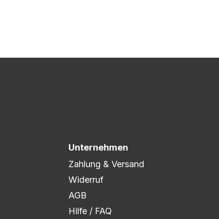
 Druck freigegeben und die
xibel auf eure Wünsche
Unternehmen
Zahlung & Versand
Widerruf
AGB
Hilfe / FAQ