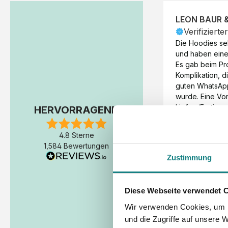
LEON BAUR 
Verifizierte
Die Hoodies seh
und haben eine 
Es gab beim Pr
Komplikation, d
guten WhatsAp
wurde. Eine Vorr
Liefer-/Fertigun
HERVORRAGEND
wäre hilfreich. 
Werktage (inkl
4.8 Sterne
Express-Produkt
1,584 Bewertungen
erfolgte schon 
Zustimmung
Fertigstellung 
Diese Webseite verwendet 
Wir verwenden Cookies, um I
und die Zugriffe auf unsere 