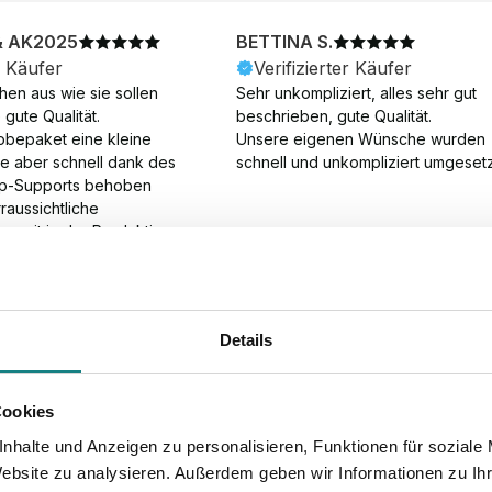
& AK2025
BETTINA S.
r Käufer
Verifizierter Käufer
en aus wie sie sollen 
Sehr unkompliziert, alles sehr gut 
gute Qualität.

beschrieben, gute Qualität.

obepaket eine kleine 
Unsere eigenen Wünsche wurden 
ie aber schnell dank des 
schnell und unkompliziert umgesetz
p-Supports behoben 
aussichtliche 
gszeit in der Produktion 
Die Produktion dauerte 7 
. Samstage und ohne 
ion), die Lieferung 
am Tag nach der 
Details
der Produktion.
Cookies
nhalte und Anzeigen zu personalisieren, Funktionen für soziale
Website zu analysieren. Außerdem geben wir Informationen zu I