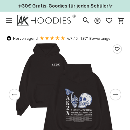
✨30€ Gratis-Goodies für jeden Schüler✨
Wa
Hervorragend
4,7
/ 5
1.971
Bewertungen