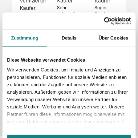
Verifizierter
Käufer
Käufer
Kä
Käufer
Sehr 
Super 
Un
unkompliziert,
Service, 
Die 
 alles sehr 
total 
Bes
Hoodies 
gut 
schnelle 
sc
sehen aus 
beschrieben,
und 
Mot
wie sie 
Zustimmung
Details
Über Cookies
 gute 
unkomplizierte
und
sollen und 
Qualität.

 Antwort. 

Qua
haben 
Unsere 
Die Pullis 
der
eine gute 
eigenen 
haben 
Hoo
Diese Webseite verwendet Cookies
Qualität.

Wünsche 
eine super 
Tol
Es gab 
Wir verwenden Cookies, um Inhalte und Anzeigen zu
wurden 
Qualität 
die
beim 
personalisieren, Funktionen für soziale Medien anbieten
schnell 
und wir 
za
Probepaket
zu können und die Zugriffe auf unsere Website zu
und 
sind total 
 eine 
analysieren. Außerdem geben wir Informationen zu Ihrer
unkompliziert
begeistert 
ko
kleine 
und 
 Z
Verwendung unserer Website an unsere Partner für
Komplikation,
umgesetzt.
zufrieden! 
Nic
 die aber 
soziale Medien, Werbung und Analysen weiter. Unsere
Sonderpreis
Preisliste
Größentabelle
☺️

sc
schnell 
Partner führen diese Informationen möglicherweise mit
LookBook
Anfrage
Wir 
die
dank des 
weiteren Daten zusammen, die Sie ihnen bereitgestellt
würden es 
kur
guten 
haben oder die sie im Rahmen Ihrer Nutzung der Dienste
jedem 
 In
WhatsApp-
gesammelt haben.
weiterempfehlen
es 
Supports 