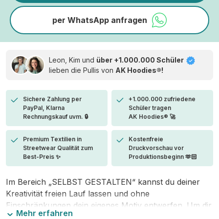
per WhatsApp anfragen
Leon, Kim und
über +1.000.000 Schüler
lieben die
Pullis von
AK Hoodies®!
Sichere Zahlung per
+1.000.000 zufriedene
PayPal, Klarna
Schüler tragen
Rechnungskauf uvm. 🔒
AK Hoodies® 🚀
Premium Textilien in
Kostenfreie
Streetwear Qualität zum
Druckvorschau vor
Best-Preis ✨
Produktionsbeginn 🫶🏻
Im Bereich „SELBST GESTALTEN“ kannst du deiner
Kreativität freien Lauf lassen und ohne
Einschränkungen dein eigenes Motiv entwerfen. Um dir
Mehr erfahren
den Einstieg zu erleichtern, stellen wir eine von