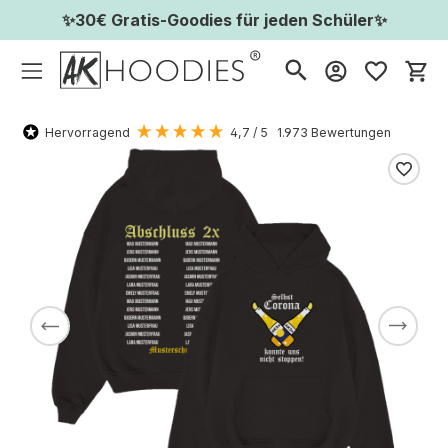
✨30€ Gratis-Goodies für jeden Schüler✨
Wa
Hervorragend
4,7
/ 5
1.973
Bewertungen