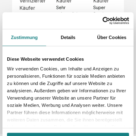
Verifizierter
Käufer
Käufer
Kä
Käufer
Sehr 
Super 
Un
unkompliziert,
Service, 
Die 
 alles sehr 
total 
Bes
Hoodies 
gut 
schnelle 
sc
sehen aus 
beschrieben,
und 
Mot
wie sie 
Zustimmung
Details
Über Cookies
 gute 
unkomplizierte
und
sollen und 
Qualität.

 Antwort. 

Qua
haben 
Unsere 
Die Pullis 
der
eine gute 
eigenen 
haben 
Hoo
Diese Webseite verwendet Cookies
Qualität.

Wünsche 
eine super 
Tol
Es gab 
Wir verwenden Cookies, um Inhalte und Anzeigen zu
wurden 
Qualität 
die
beim 
personalisieren, Funktionen für soziale Medien anbieten
schnell 
und wir 
za
Probepaket
zu können und die Zugriffe auf unsere Website zu
und 
sind total 
 eine 
analysieren. Außerdem geben wir Informationen zu Ihrer
unkompliziert
begeistert 
ko
kleine 
und 
 Z
Verwendung unserer Website an unsere Partner für
Komplikation,
umgesetzt.
zufrieden! 
Nic
 die aber 
soziale Medien, Werbung und Analysen weiter. Unsere
Sonderpreis
Preisliste
Größentabelle
☺️

sc
schnell 
Partner führen diese Informationen möglicherweise mit
LookBook
Anfrage
Wir 
die
dank des 
weiteren Daten zusammen, die Sie ihnen bereitgestellt
würden es 
kur
guten 
haben oder die sie im Rahmen Ihrer Nutzung der Dienste
jedem 
 In
WhatsApp-
gesammelt haben.
weiterempfehlen
es 
Supports 