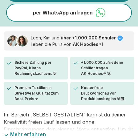
per WhatsApp anfragen
Leon, Kim und
über +1.000.000 Schüler
lieben die
Pullis von
AK Hoodies®!
Sichere Zahlung per
+1.000.000 zufriedene
PayPal, Klarna
Schüler tragen
Rechnungskauf uvm. 🔒
AK Hoodies® 🚀
Premium Textilien in
Kostenfreie
Streetwear Qualität zum
Druckvorschau vor
Best-Preis ✨
Produktionsbeginn 🫶🏻
Im Bereich „SELBST GESTALTEN“ kannst du deiner
Kreativität freien Lauf lassen und ohne
Einschränkungen dein eigenes Motiv entwerfen. Um dir
Mehr erfahren
den Einstieg zu erleichtern, stellen wir eine von