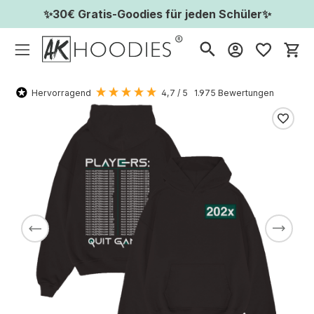
✨30€ Gratis-Goodies für jeden Schüler✨
Wa
Hervorragend
4,7
/ 5
1.975
Bewertungen