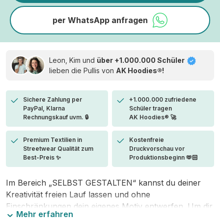
per WhatsApp anfragen
Leon, Kim und
über +1.000.000 Schüler
lieben die
Pullis von
AK Hoodies®!
Sichere Zahlung per
+1.000.000 zufriedene
PayPal, Klarna
Schüler tragen
Rechnungskauf uvm. 🔒
AK Hoodies® 🚀
Premium Textilien in
Kostenfreie
Streetwear Qualität zum
Druckvorschau vor
Best-Preis ✨
Produktionsbeginn 🫶🏻
Im Bereich „SELBST GESTALTEN“ kannst du deiner
Kreativität freien Lauf lassen und ohne
Einschränkungen dein eigenes Motiv entwerfen. Um dir
Mehr erfahren
den Einstieg zu erleichtern, stellen wir eine von