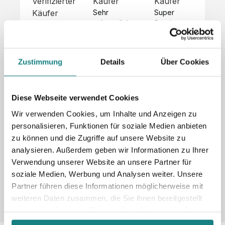
Verifizierter
Käufer
Käufer
Kä
Käufer
Sehr 
Super 
Un
unkompliziert,
Service, 
Die 
 alles sehr 
total 
Bes
Hoodies 
gut 
schnelle 
sc
sehen aus 
beschrieben,
und 
Mot
wie sie 
Zustimmung
Details
Über Cookies
 gute 
unkomplizierte
und
sollen und 
Qualität.

 Antwort. 

Qua
haben 
Unsere 
Die Pullis 
der
eine gute 
eigenen 
haben 
Hoo
Diese Webseite verwendet Cookies
Qualität.

Wünsche 
eine super 
Tol
Es gab 
Wir verwenden Cookies, um Inhalte und Anzeigen zu
wurden 
Qualität 
die
beim 
personalisieren, Funktionen für soziale Medien anbieten
schnell 
und wir 
za
Probepaket
zu können und die Zugriffe auf unsere Website zu
und 
sind total 
 eine 
analysieren. Außerdem geben wir Informationen zu Ihrer
unkompliziert
begeistert 
ko
kleine 
und 
 Z
Verwendung unserer Website an unsere Partner für
Komplikation,
umgesetzt.
zufrieden! 
Nic
 die aber 
soziale Medien, Werbung und Analysen weiter. Unsere
Sonderpreis
Preisliste
Größentabelle
☺️

sc
schnell 
Partner führen diese Informationen möglicherweise mit
LookBook
Anfrage
Wir 
die
dank des 
weiteren Daten zusammen, die Sie ihnen bereitgestellt
würden es 
kur
guten 
haben oder die sie im Rahmen Ihrer Nutzung der Dienste
jedem 
 In
WhatsApp-
gesammelt haben.
weiterempfehlen
es 
Supports 