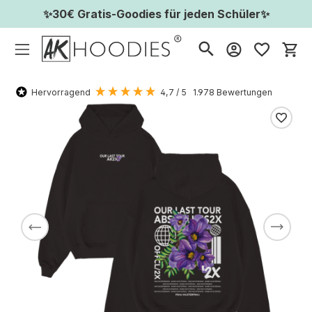
✨30€ Gratis-Goodies für jeden Schüler✨
Wa
Hervorragend
4,7
/ 5
1.978
Bewertungen