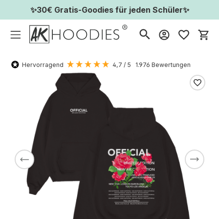
✨30€ Gratis-Goodies für jeden Schüler✨
Wa
Hervorragend
4,7
/ 5
1.976
Bewertungen