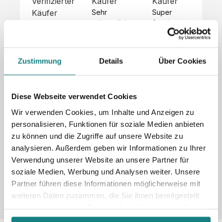
Verifizierter
Käufer
Käufer
Kä
Käufer
Sehr 
Super 
Un
unkompliziert,
Service, 
Die 
 alles sehr 
total 
Bes
Hoodies 
gut 
schnelle 
sc
sehen aus 
beschrieben,
und 
Mot
wie sie 
Zustimmung
Details
Über Cookies
 gute 
unkomplizierte
und
sollen und 
Qualität.

 Antwort. 

Qua
haben 
Unsere 
Die Pullis 
der
eine gute 
eigenen 
haben 
Hoo
Diese Webseite verwendet Cookies
Qualität.

Wünsche 
eine super 
Tol
Es gab 
Wir verwenden Cookies, um Inhalte und Anzeigen zu
wurden 
Qualität 
die
beim 
personalisieren, Funktionen für soziale Medien anbieten
schnell 
und wir 
za
Probepaket
zu können und die Zugriffe auf unsere Website zu
und 
sind total 
 eine 
analysieren. Außerdem geben wir Informationen zu Ihrer
unkompliziert
begeistert 
ko
kleine 
und 
 Z
Verwendung unserer Website an unsere Partner für
Komplikation,
umgesetzt.
zufrieden! 
Nic
 die aber 
soziale Medien, Werbung und Analysen weiter. Unsere
Sonderpreis
Preisliste
Größentabelle
☺️

sc
schnell 
Partner führen diese Informationen möglicherweise mit
LookBook
Anfrage
Wir 
die
dank des 
weiteren Daten zusammen, die Sie ihnen bereitgestellt
würden es 
kur
guten 
haben oder die sie im Rahmen Ihrer Nutzung der Dienste
jedem 
 In
WhatsApp-
gesammelt haben.
weiterempfehlen
es 
Supports 