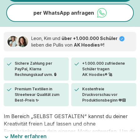
per WhatsApp anfragen
Leon, Kim und
über +1.000.000 Schüler
lieben die
Pullis von
AK Hoodies®!
Sichere Zahlung per
+1.000.000 zufriedene
PayPal, Klarna
Schüler tragen
Rechnungskauf uvm. 🔒
AK Hoodies® 🚀
Premium Textilien in
Kostenfreie
Streetwear Qualität zum
Druckvorschau vor
Best-Preis ✨
Produktionsbeginn 🫶🏻
Im Bereich „SELBST GESTALTEN“ kannst du deiner
Kreativität freien Lauf lassen und ohne
Einschränkungen dein eigenes Motiv entwerfen. Um dir
Mehr erfahren
den Einstieg zu erleichtern, stellen wir eine von