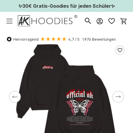
✨30€ Gratis-Goodies für jeden Schüler✨
Wa
Hervorragend
4,7
/ 5
1.976
Bewertungen