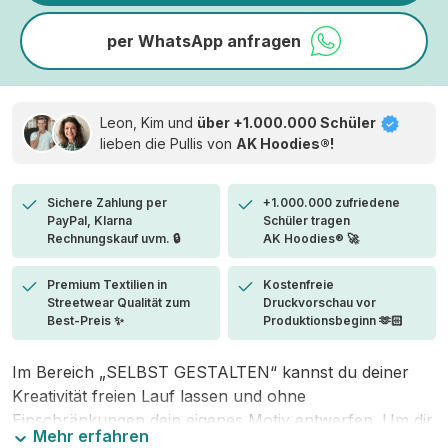
per WhatsApp anfragen
Leon, Kim und
über +1.000.000 Schüler
lieben die
Pullis von
AK Hoodies®!
Sichere Zahlung per
+1.000.000 zufriedene
PayPal, Klarna
Schüler tragen
Rechnungskauf uvm. 🔒
AK Hoodies® 🚀
Premium Textilien in
Kostenfreie
Streetwear Qualität zum
Druckvorschau vor
Best-Preis ✨
Produktionsbeginn 🫶🏻
Im Bereich „SELBST GESTALTEN“ kannst du deiner
Kreativität freien Lauf lassen und ohne
Einschränkungen dein eigenes Motiv entwerfen. Um dir
Mehr erfahren
den Einstieg zu erleichtern, stellen wir eine von