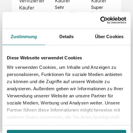
Verifizierter
Käufer
Käufer
Kä
Käufer
Sehr 
Super 
Un
unkompliziert,
Service, 
Die 
 alles sehr 
total 
Bes
Hoodies 
gut 
schnelle 
sc
sehen aus 
beschrieben,
und 
Mot
wie sie 
Zustimmung
Details
Über Cookies
 gute 
unkomplizierte
und
sollen und 
Qualität.

 Antwort. 

Qua
haben 
Unsere 
Die Pullis 
der
eine gute 
eigenen 
haben 
Hoo
Diese Webseite verwendet Cookies
Qualität.

Wünsche 
eine super 
Tol
Es gab 
Wir verwenden Cookies, um Inhalte und Anzeigen zu
wurden 
Qualität 
die
beim 
personalisieren, Funktionen für soziale Medien anbieten
schnell 
und wir 
za
Probepaket
zu können und die Zugriffe auf unsere Website zu
und 
sind total 
 eine 
analysieren. Außerdem geben wir Informationen zu Ihrer
unkompliziert
begeistert 
ko
kleine 
und 
 Z
Verwendung unserer Website an unsere Partner für
Komplikation,
umgesetzt.
zufrieden! 
Nic
 die aber 
soziale Medien, Werbung und Analysen weiter. Unsere
Sonderpreis
Preisliste
Größentabelle
☺️

sc
schnell 
Partner führen diese Informationen möglicherweise mit
LookBook
Anfrage
Wir 
die
dank des 
weiteren Daten zusammen, die Sie ihnen bereitgestellt
würden es 
kur
guten 
haben oder die sie im Rahmen Ihrer Nutzung der Dienste
jedem 
 In
WhatsApp-
gesammelt haben.
weiterempfehlen
es 
Supports 