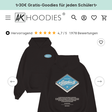
✨30€ Gratis-Goodies für jeden Schüler✨
Wa
Hervorragend
4,7
/ 5
1.978
Bewertungen