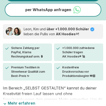
per WhatsApp anfragen
Leon, Kim und
über +1.000.000 Schüler
lieben die
Pullis von
AK Hoodies®!
Sichere Zahlung per
+1.000.000 zufriedene
PayPal, Klarna
Schüler tragen
Rechnungskauf uvm. 🔒
AK Hoodies® 🚀
Premium Textilien in
Kostenfreie
Streetwear Qualität zum
Druckvorschau vor
Best-Preis ✨
Produktionsbeginn 🫶🏻
Im Bereich „SELBST GESTALTEN“ kannst du deiner
Kreativität freien Lauf lassen und ohne
Einschränkungen dein eigenes Motiv entwerfen. Um dir
Mehr erfahren
den Einstieg zu erleichtern, stellen wir eine von