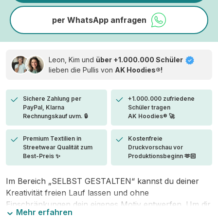
per WhatsApp anfragen
Leon, Kim und
über +1.000.000 Schüler
lieben die
Pullis von
AK Hoodies®!
Sichere Zahlung per
+1.000.000 zufriedene
PayPal, Klarna
Schüler tragen
Rechnungskauf uvm. 🔒
AK Hoodies® 🚀
Premium Textilien in
Kostenfreie
Streetwear Qualität zum
Druckvorschau vor
Best-Preis ✨
Produktionsbeginn 🫶🏻
Im Bereich „SELBST GESTALTEN“ kannst du deiner
Kreativität freien Lauf lassen und ohne
Einschränkungen dein eigenes Motiv entwerfen. Um dir
Mehr erfahren
den Einstieg zu erleichtern, stellen wir eine von