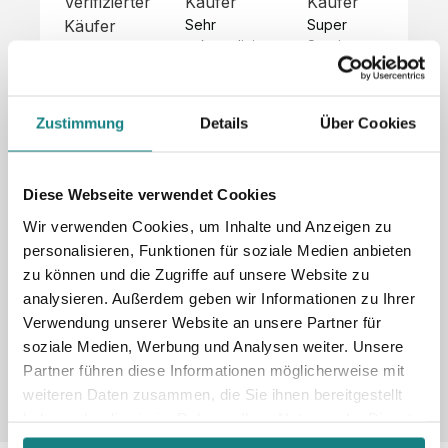
Verifizierter
Käufer
Käufer
Kä
Käufer
Sehr 
Super 
Un
unkompliziert,
Service, 
Die 
 alles sehr 
total 
Bes
Hoodies 
gut 
schnelle 
sc
sehen aus 
beschrieben,
und 
Mot
wie sie 
Zustimmung
Details
Über Cookies
 gute 
unkomplizierte
und
sollen und 
Qualität.

 Antwort. 

Qua
haben 
Unsere 
Die Pullis 
der
eine gute 
eigenen 
haben 
Hoo
Diese Webseite verwendet Cookies
Qualität.

Wünsche 
eine super 
Tol
Es gab 
Wir verwenden Cookies, um Inhalte und Anzeigen zu
wurden 
Qualität 
die
beim 
personalisieren, Funktionen für soziale Medien anbieten
schnell 
und wir 
za
Probepaket
zu können und die Zugriffe auf unsere Website zu
und 
sind total 
 eine 
analysieren. Außerdem geben wir Informationen zu Ihrer
unkompliziert
begeistert 
ko
kleine 
und 
 Z
Verwendung unserer Website an unsere Partner für
Komplikation,
umgesetzt.
zufrieden! 
Nic
 die aber 
soziale Medien, Werbung und Analysen weiter. Unsere
Sonderpreis
Preisliste
Größentabelle
☺️

sc
schnell 
Partner führen diese Informationen möglicherweise mit
LookBook
Anfrage
Wir 
die
dank des 
weiteren Daten zusammen, die Sie ihnen bereitgestellt
würden es 
kur
guten 
haben oder die sie im Rahmen Ihrer Nutzung der Dienste
jedem 
 In
WhatsApp-
gesammelt haben.
weiterempfehlen
es 
Supports 