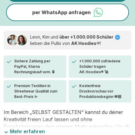
per WhatsApp anfragen
Leon, Kim und
über +1.000.000 Schüler
lieben die
Pullis von
AK Hoodies®!
Sichere Zahlung per
+1.000.000 zufriedene
PayPal, Klarna
Schüler tragen
Rechnungskauf uvm. 🔒
AK Hoodies® 🚀
Premium Textilien in
Kostenfreie
Streetwear Qualität zum
Druckvorschau vor
Best-Preis ✨
Produktionsbeginn 🫶🏻
Im Bereich „SELBST GESTALTEN“ kannst du deiner
Kreativität freien Lauf lassen und ohne
Einschränkungen dein eigenes Motiv entwerfen. Um dir
Mehr erfahren
den Einstieg zu erleichtern, stellen wir eine von