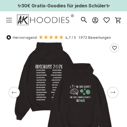
✨30€ Gratis-Goodies für jeden Schüler✨
Wa
Hervorragend
4,7
/ 5
1.972
Bewertungen