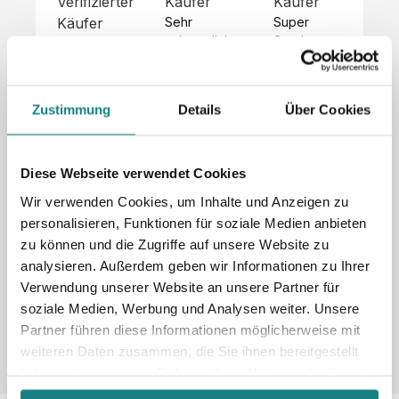
Verifizierter
Käufer
Käufer
Kä
Käufer
Sehr 
Super 
Un
unkompliziert,
Service, 
Die 
 alles sehr 
total 
Bes
Hoodies 
gut 
schnelle 
sc
sehen aus 
beschrieben,
und 
Mot
wie sie 
Zustimmung
Details
Über Cookies
 gute 
unkomplizierte
und
sollen und 
Qualität.

 Antwort. 

Qua
haben 
Unsere 
Die Pullis 
der
eine gute 
eigenen 
haben 
Hoo
Diese Webseite verwendet Cookies
Qualität.

Wünsche 
eine super 
Tol
Es gab 
Wir verwenden Cookies, um Inhalte und Anzeigen zu
wurden 
Qualität 
die
beim 
personalisieren, Funktionen für soziale Medien anbieten
schnell 
und wir 
za
Probepaket
zu können und die Zugriffe auf unsere Website zu
und 
sind total 
 eine 
analysieren. Außerdem geben wir Informationen zu Ihrer
unkompliziert
begeistert 
ko
kleine 
und 
 Z
Verwendung unserer Website an unsere Partner für
Komplikation,
umgesetzt.
zufrieden! 
Nic
 die aber 
soziale Medien, Werbung und Analysen weiter. Unsere
Sonderpreis
Preisliste
Größentabelle
☺️

sc
schnell 
Partner führen diese Informationen möglicherweise mit
LookBook
Anfrage
Wir 
die
dank des 
weiteren Daten zusammen, die Sie ihnen bereitgestellt
würden es 
kur
guten 
haben oder die sie im Rahmen Ihrer Nutzung der Dienste
jedem 
 In
WhatsApp-
gesammelt haben.
weiterempfehlen
es 
Supports 