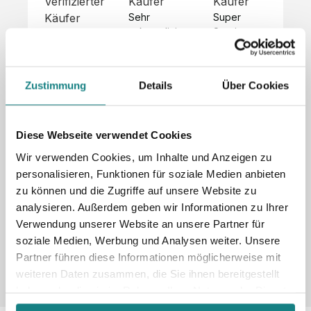
Verifizierter
Käufer
Käufer
Kä
Käufer
Sehr 
Super 
Un
unkompliziert,
Service, 
Die 
 alles sehr 
total 
Bes
Hoodies 
gut 
schnelle 
sc
sehen aus 
beschrieben,
und 
Mot
wie sie 
Zustimmung
Details
Über Cookies
 gute 
unkomplizierte
und
sollen und 
Qualität.

 Antwort. 

Qua
haben 
Unsere 
Die Pullis 
der
eine gute 
eigenen 
haben 
Hoo
Diese Webseite verwendet Cookies
Qualität.

Wünsche 
eine super 
Tol
Es gab 
Wir verwenden Cookies, um Inhalte und Anzeigen zu
wurden 
Qualität 
die
beim 
personalisieren, Funktionen für soziale Medien anbieten
schnell 
und wir 
za
Probepaket
zu können und die Zugriffe auf unsere Website zu
und 
sind total 
 eine 
analysieren. Außerdem geben wir Informationen zu Ihrer
unkompliziert
begeistert 
ko
kleine 
und 
 Z
Verwendung unserer Website an unsere Partner für
Komplikation,
umgesetzt.
zufrieden! 
Nic
 die aber 
soziale Medien, Werbung und Analysen weiter. Unsere
Sonderpreis
Preisliste
Größentabelle
☺️

sc
schnell 
Partner führen diese Informationen möglicherweise mit
LookBook
Anfrage
Wir 
die
dank des 
weiteren Daten zusammen, die Sie ihnen bereitgestellt
würden es 
kur
guten 
haben oder die sie im Rahmen Ihrer Nutzung der Dienste
jedem 
 In
WhatsApp-
gesammelt haben.
weiterempfehlen
es 
Supports 