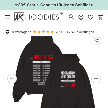
✨30€ Gratis-Goodies für jeden Schüler✨
Wa
Hervorragend
4,7
/ 5
1.976
Bewertungen