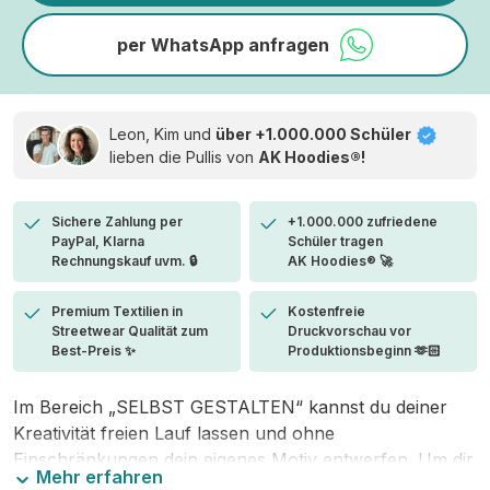
per WhatsApp anfragen
Leon, Kim und
über +1.000.000 Schüler
lieben die
Pullis von
AK Hoodies®!
Sichere Zahlung per
+1.000.000 zufriedene
PayPal, Klarna
Schüler tragen
Rechnungskauf uvm. 🔒
AK Hoodies® 🚀
Premium Textilien in
Kostenfreie
Streetwear Qualität zum
Druckvorschau vor
Best-Preis ✨
Produktionsbeginn 🫶🏻
Im Bereich „SELBST GESTALTEN“ kannst du deiner
Kreativität freien Lauf lassen und ohne
Einschränkungen dein eigenes Motiv entwerfen. Um dir
Mehr erfahren
den Einstieg zu erleichtern, stellen wir eine von