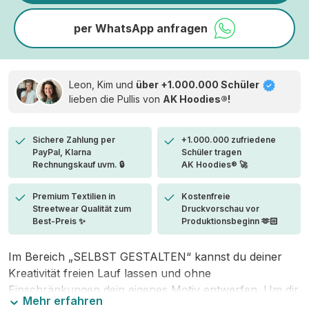
per WhatsApp anfragen
Leon, Kim und
über +1.000.000 Schüler
lieben die
Pullis von
AK Hoodies®!
Sichere Zahlung per
+1.000.000 zufriedene
PayPal, Klarna
Schüler tragen
Rechnungskauf uvm. 🔒
AK Hoodies® 🚀
Premium Textilien in
Kostenfreie
Streetwear Qualität zum
Druckvorschau vor
Best-Preis ✨
Produktionsbeginn 🫶🏻
Im Bereich „SELBST GESTALTEN“ kannst du deiner
Kreativität freien Lauf lassen und ohne
Einschränkungen dein eigenes Motiv entwerfen. Um dir
Mehr erfahren
den Einstieg zu erleichtern, stellen wir eine von