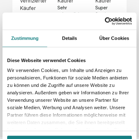
Verifizierter
Käufer
Käufer
Kä
Käufer
Sehr 
Super 
Un
unkompliziert,
Service, 
Die 
 alles sehr 
total 
Bes
Hoodies 
gut 
schnelle 
sc
sehen aus 
beschrieben,
und 
Mot
wie sie 
Zustimmung
Details
Über Cookies
 gute 
unkomplizierte
und
sollen und 
Qualität.

 Antwort. 

Qua
haben 
Unsere 
Die Pullis 
der
eine gute 
eigenen 
haben 
Hoo
Diese Webseite verwendet Cookies
Qualität.

Wünsche 
eine super 
Tol
Es gab 
Wir verwenden Cookies, um Inhalte und Anzeigen zu
wurden 
Qualität 
die
beim 
personalisieren, Funktionen für soziale Medien anbieten
schnell 
und wir 
za
Probepaket
zu können und die Zugriffe auf unsere Website zu
und 
sind total 
 eine 
analysieren. Außerdem geben wir Informationen zu Ihrer
unkompliziert
begeistert 
ko
kleine 
und 
 Z
Verwendung unserer Website an unsere Partner für
Komplikation,
umgesetzt.
zufrieden! 
Nic
 die aber 
soziale Medien, Werbung und Analysen weiter. Unsere
Sonderpreis
Preisliste
Größentabelle
☺️

sc
schnell 
Partner führen diese Informationen möglicherweise mit
LookBook
Anfrage
Wir 
die
dank des 
weiteren Daten zusammen, die Sie ihnen bereitgestellt
würden es 
kur
guten 
haben oder die sie im Rahmen Ihrer Nutzung der Dienste
jedem 
 In
WhatsApp-
gesammelt haben.
weiterempfehlen
es 
Supports 