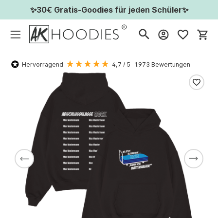
✨30€ Gratis-Goodies für jeden Schüler✨
Wa
Hervorragend
4,7
/ 5
1.973
Bewertungen