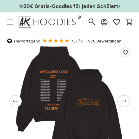
✨30€ Gratis-Goodies für jeden Schüler✨
Wa
Hervorragend
4,7
/ 5
1.978
Bewertungen