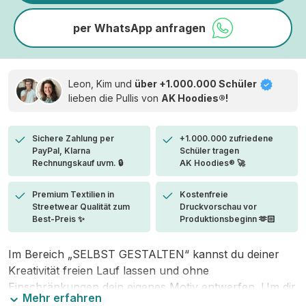
per WhatsApp anfragen
Leon, Kim und
über +1.000.000 Schüler
lieben die
Pullis von
AK Hoodies®!
Sichere Zahlung per
+1.000.000 zufriedene
PayPal, Klarna
Schüler tragen
Rechnungskauf uvm. 🔒
AK Hoodies® 🚀
Premium Textilien in
Kostenfreie
Streetwear Qualität zum
Druckvorschau vor
Best-Preis ✨
Produktionsbeginn 🫶🏻
Im Bereich „SELBST GESTALTEN“ kannst du deiner
Kreativität freien Lauf lassen und ohne
Einschränkungen dein eigenes Motiv entwerfen. Um dir
Mehr erfahren
den Einstieg zu erleichtern, stellen wir eine von