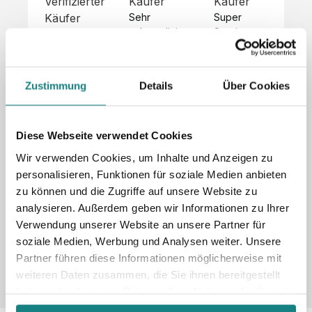
Verifizierter
Käufer
Käufer
Kä
Käufer
Sehr 
Super 
Un
unkompliziert,
Service, 
Die 
 alles sehr 
total 
Bes
Hoodies 
gut 
schnelle 
sc
sehen aus 
beschrieben,
und 
Mot
wie sie 
Zustimmung
Details
Über Cookies
 gute 
unkomplizierte
und
sollen und 
Qualität.

 Antwort. 

Qua
haben 
Unsere 
Die Pullis 
der
eine gute 
eigenen 
haben 
Hoo
Diese Webseite verwendet Cookies
Qualität.

Wünsche 
eine super 
Tol
Es gab 
Wir verwenden Cookies, um Inhalte und Anzeigen zu
wurden 
Qualität 
die
beim 
personalisieren, Funktionen für soziale Medien anbieten
schnell 
und wir 
za
Probepaket
zu können und die Zugriffe auf unsere Website zu
und 
sind total 
 eine 
analysieren. Außerdem geben wir Informationen zu Ihrer
unkompliziert
begeistert 
ko
kleine 
und 
 Z
Verwendung unserer Website an unsere Partner für
Komplikation,
umgesetzt.
zufrieden! 
Nic
 die aber 
soziale Medien, Werbung und Analysen weiter. Unsere
Sonderpreis
Preisliste
Größentabelle
☺️

sc
schnell 
Partner führen diese Informationen möglicherweise mit
LookBook
Anfrage
Wir 
die
dank des 
weiteren Daten zusammen, die Sie ihnen bereitgestellt
würden es 
kur
guten 
haben oder die sie im Rahmen Ihrer Nutzung der Dienste
jedem 
 In
WhatsApp-
gesammelt haben.
weiterempfehlen
es 
Supports 