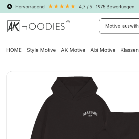
Hervorragend
4,7
/ 5
1.975
Bewertungen
Motive auswäh
HOME
Style Motive
AK Motive
Abi Motive
Klassen