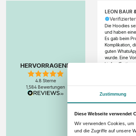
LEON BAUR 
Verifizierte
Die Hoodies seh
und haben eine 
Es gab beim Pr
Komplikation, d
guten WhatsAp
wurde. Eine Vorr
Liefer-/Fertigun
HERVORRAGEND
wäre hilfreich. 
Werktage (inkl
4.8 Sterne
Express-Produkt
1,584 Bewertungen
erfolgte schon 
Zustimmung
Fertigstellung 
Diese Webseite verwendet 
Wir verwenden Cookies, um I
und die Zugriffe auf unsere 