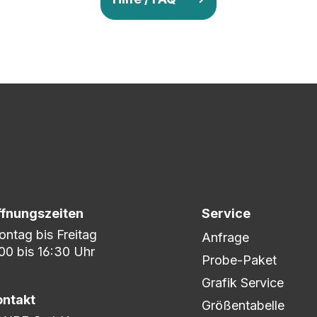
v so lange ab, bis Ihr zu 100% zufrieden seid. Danach wird es zum
nem umfangreichen Lagerbestand sind wir in der Lage, fle
er DHL oder DPD.
ffnungszeiten
Service
ntag bis Freitag
Anfrage
00 bis 16:30 Uhr
Probe-Paket
Grafik Service
ontakt
Größentabelle