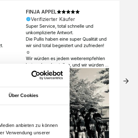
FINJA APPEL
NICO
Verifizierter Käufer
Veri
Super Service, total schnelle und 
Unkomp
unkomplizierte Antwort. 

Motive 
Die Pullis haben eine super Qualität und 
Toll a
t.
wir sind total begeistert und zufrieden! 
Zugabe
☺️

kurzfri
Wir würden es jedem weiterempfehlen 
bei de
bei euch zu bestellen, und wir würden 
auch d
es auch sofort nochmal tun! 

gelöst.
Vielen Dank für alles 😊
Über Cookies
 Medien anbieten zu können
hrer Verwendung unserer