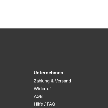
 Druck freigegeben und die
xibel auf eure Wünsche
Unternehmen
Zahlung & Versand
Widerruf
AGB
Hilfe / FAQ