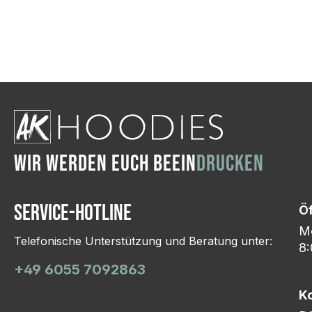
Wir ändern das Moti
Hasselroth und ei
Lieferung erfolgt p
zu reagieren.
WIR WERDEN EUCH BEEIN
DRUCKEN
Service-Hotline
Ö
Mo
Telefonische Unterstützung und Beratung unter:
8:
+49 6055 7092863
K