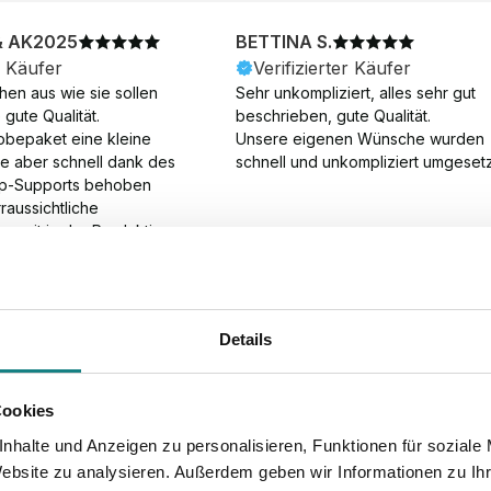
& AK2025
BETTINA S.
r Käufer
Verifizierter Käufer
en aus wie sie sollen 
Sehr unkompliziert, alles sehr gut 
gute Qualität.

beschrieben, gute Qualität.

obepaket eine kleine 
Unsere eigenen Wünsche wurden 
ie aber schnell dank des 
schnell und unkompliziert umgesetz
p-Supports behoben 
aussichtliche 
gszeit in der Produktion 
Die Produktion dauerte 7 
. Samstage und ohne 
ion), die Lieferung 
am Tag nach der 
Details
der Produktion.
Cookies
nhalte und Anzeigen zu personalisieren, Funktionen für soziale
Website zu analysieren. Außerdem geben wir Informationen zu I