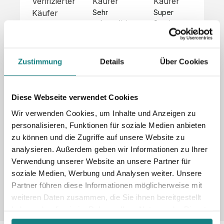
Verifizierter
Käufer
Käufer
Kä
Käufer
Sehr 
Super 
Un
unkompliziert,
Service, 
Die 
 alles sehr 
total 
Bes
Hoodies 
gut 
schnelle 
sc
sehen aus 
beschrieben,
und 
Mot
wie sie 
Zustimmung
Details
Über Cookies
 gute 
unkomplizierte
und
sollen und 
Qualität.

 Antwort. 

Qua
haben 
Unsere 
Die Pullis 
der
eine gute 
eigenen 
haben 
Hoo
Diese Webseite verwendet Cookies
Qualität.

Wünsche 
eine super 
Tol
Es gab 
Wir verwenden Cookies, um Inhalte und Anzeigen zu
wurden 
Qualität 
die
beim 
personalisieren, Funktionen für soziale Medien anbieten
schnell 
und wir 
za
Probepaket
zu können und die Zugriffe auf unsere Website zu
und 
sind total 
 eine 
analysieren. Außerdem geben wir Informationen zu Ihrer
unkompliziert
begeistert 
ko
kleine 
und 
 Z
Verwendung unserer Website an unsere Partner für
Komplikation,
umgesetzt.
zufrieden! 
Nic
 die aber 
soziale Medien, Werbung und Analysen weiter. Unsere
Sonderpreis
Preisliste
Größentabelle
☺️

sc
schnell 
Partner führen diese Informationen möglicherweise mit
LookBook
Anfrage
Wir 
die
dank des 
weiteren Daten zusammen, die Sie ihnen bereitgestellt
würden es 
kur
guten 
haben oder die sie im Rahmen Ihrer Nutzung der Dienste
jedem 
 In
WhatsApp-
gesammelt haben.
weiterempfehlen
es 
Supports 