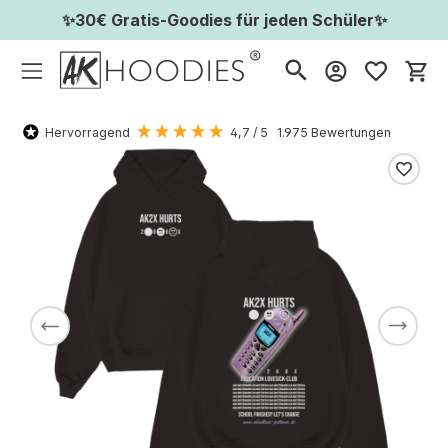
✨30€ Gratis-Goodies für jeden Schüler✨
Wa
Hervorragend
4,7
/ 5
1.975
Bewertungen