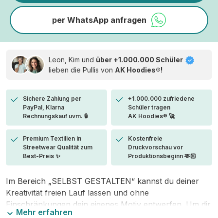
per WhatsApp anfragen
Leon, Kim und
über +1.000.000 Schüler
lieben die
Pullis von
AK Hoodies®!
Sichere Zahlung per
+1.000.000 zufriedene
PayPal, Klarna
Schüler tragen
Rechnungskauf uvm. 🔒
AK Hoodies® 🚀
Premium Textilien in
Kostenfreie
Streetwear Qualität zum
Druckvorschau vor
Best-Preis ✨
Produktionsbeginn 🫶🏻
Im Bereich „SELBST GESTALTEN“ kannst du deiner
Kreativität freien Lauf lassen und ohne
Einschränkungen dein eigenes Motiv entwerfen. Um dir
Mehr erfahren
den Einstieg zu erleichtern, stellen wir eine von