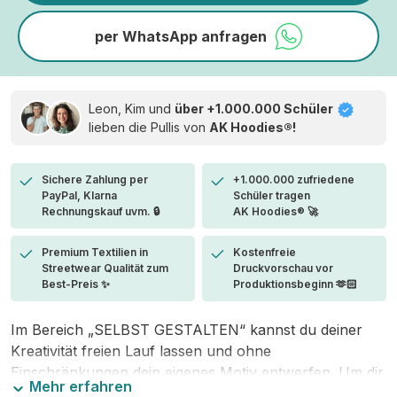
per WhatsApp anfragen
Leon, Kim und
über +1.000.000 Schüler
lieben die
Pullis von
AK Hoodies®!
Sichere Zahlung per
+1.000.000 zufriedene
PayPal, Klarna
Schüler tragen
Rechnungskauf uvm. 🔒
AK Hoodies® 🚀
Premium Textilien in
Kostenfreie
Streetwear Qualität zum
Druckvorschau vor
Best-Preis ✨
Produktionsbeginn 🫶🏻
Im Bereich „SELBST GESTALTEN“ kannst du deiner
Kreativität freien Lauf lassen und ohne
Einschränkungen dein eigenes Motiv entwerfen. Um dir
Mehr erfahren
den Einstieg zu erleichtern, stellen wir eine von