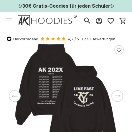
✨30€ Gratis-Goodies für jeden Schüler✨
Wa
Hervorragend
4,7
/ 5
1.978
Bewertungen