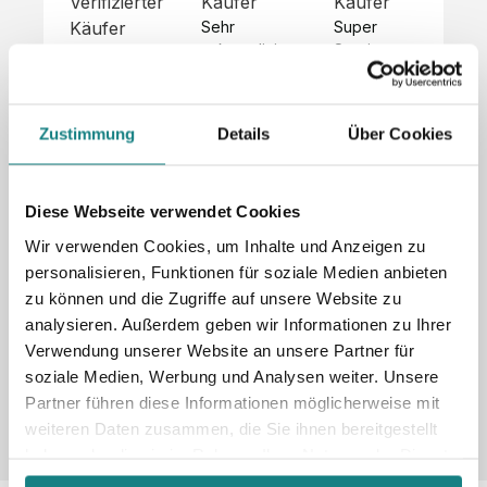
Verifizierter
Käufer
Käufer
Kä
Käufer
Sehr 
Super 
Un
unkompliziert,
Service, 
Die 
 alles sehr 
total 
Bes
Hoodies 
gut 
schnelle 
sc
sehen aus 
beschrieben,
und 
Mot
wie sie 
Zustimmung
Details
Über Cookies
 gute 
unkomplizierte
und
sollen und 
Qualität.

 Antwort. 

Qua
haben 
Unsere 
Die Pullis 
der
eine gute 
eigenen 
haben 
Hoo
Diese Webseite verwendet Cookies
Qualität.

Wünsche 
eine super 
Tol
Es gab 
Wir verwenden Cookies, um Inhalte und Anzeigen zu
wurden 
Qualität 
die
beim 
personalisieren, Funktionen für soziale Medien anbieten
schnell 
und wir 
za
Probepaket
zu können und die Zugriffe auf unsere Website zu
und 
sind total 
 eine 
analysieren. Außerdem geben wir Informationen zu Ihrer
unkompliziert
begeistert 
ko
kleine 
und 
 Z
Verwendung unserer Website an unsere Partner für
Komplikation,
umgesetzt.
zufrieden! 
Nic
 die aber 
soziale Medien, Werbung und Analysen weiter. Unsere
Sonderpreis
Preisliste
Größentabelle
☺️

sc
schnell 
Partner führen diese Informationen möglicherweise mit
LookBook
Anfrage
Wir 
die
dank des 
weiteren Daten zusammen, die Sie ihnen bereitgestellt
würden es 
kur
guten 
haben oder die sie im Rahmen Ihrer Nutzung der Dienste
jedem 
 In
WhatsApp-
gesammelt haben.
weiterempfehlen
es 
Supports 