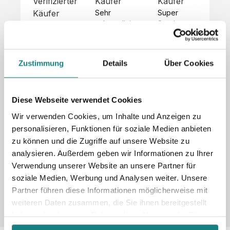
Verifizierter
Käufer
Käufer
Kä
Käufer
Sehr 
Super 
Un
unkompliziert,
Service, 
Die 
 alles sehr 
total 
Bes
Hoodies 
gut 
schnelle 
sc
sehen aus 
beschrieben,
und 
Mot
wie sie 
Zustimmung
Details
Über Cookies
 gute 
unkomplizierte
und
sollen und 
Qualität.

 Antwort. 

Qua
haben 
Unsere 
Die Pullis 
der
eine gute 
eigenen 
haben 
Hoo
Diese Webseite verwendet Cookies
Qualität.

Wünsche 
eine super 
Tol
Es gab 
Wir verwenden Cookies, um Inhalte und Anzeigen zu
wurden 
Qualität 
die
beim 
personalisieren, Funktionen für soziale Medien anbieten
schnell 
und wir 
za
Probepaket
zu können und die Zugriffe auf unsere Website zu
und 
sind total 
 eine 
analysieren. Außerdem geben wir Informationen zu Ihrer
unkompliziert
begeistert 
ko
kleine 
und 
 Z
Verwendung unserer Website an unsere Partner für
Komplikation,
umgesetzt.
zufrieden! 
Nic
 die aber 
soziale Medien, Werbung und Analysen weiter. Unsere
Sonderpreis
Preisliste
Größentabelle
☺️

sc
schnell 
Partner führen diese Informationen möglicherweise mit
LookBook
Anfrage
Wir 
die
dank des 
weiteren Daten zusammen, die Sie ihnen bereitgestellt
würden es 
kur
guten 
haben oder die sie im Rahmen Ihrer Nutzung der Dienste
jedem 
 In
WhatsApp-
gesammelt haben.
weiterempfehlen
es 
Supports 