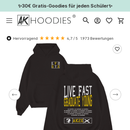
✨30€ Gratis-Goodies für jeden Schüler✨
Wa
Hervorragend
4,7
/ 5
1.973
Bewertungen