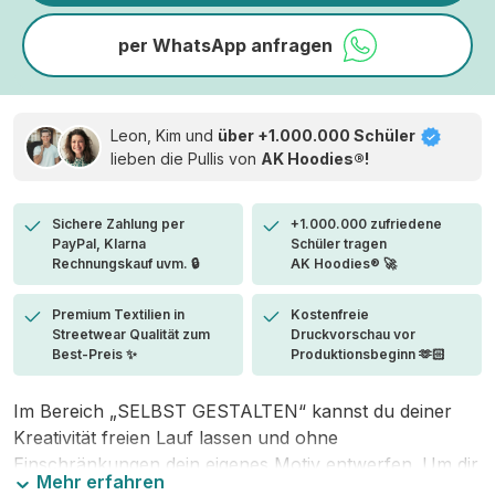
per WhatsApp anfragen
Leon, Kim und
über +1.000.000 Schüler
lieben die
Pullis von
AK Hoodies®!
Sichere Zahlung per
+1.000.000 zufriedene
PayPal, Klarna
Schüler tragen
Rechnungskauf uvm. 🔒
AK Hoodies® 🚀
Premium Textilien in
Kostenfreie
Streetwear Qualität zum
Druckvorschau vor
Best-Preis ✨
Produktionsbeginn 🫶🏻
Im Bereich „SELBST GESTALTEN“ kannst du deiner
Kreativität freien Lauf lassen und ohne
Einschränkungen dein eigenes Motiv entwerfen. Um dir
Mehr erfahren
den Einstieg zu erleichtern, stellen wir eine von