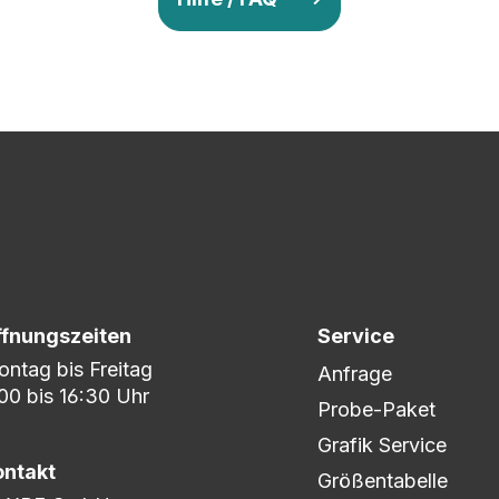
v so lange ab, bis Ihr zu 100% zufrieden seid. Danach wird es zum
nem umfangreichen Lagerbestand sind wir in der Lage, fle
er DHL oder DPD.
ffnungszeiten
Service
ntag bis Freitag
Anfrage
00 bis 16:30 Uhr
Probe-Paket
Grafik Service
ontakt
Größentabelle