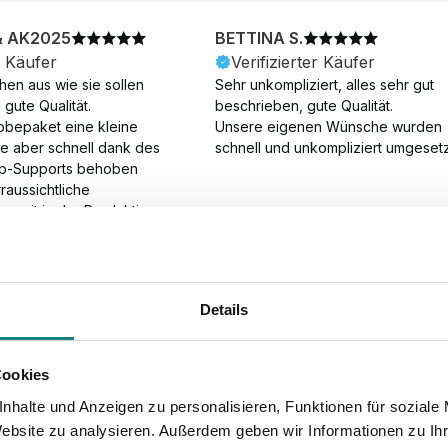
& AK2025
BETTINA S.
r Käufer
Verifizierter Käufer
en aus wie sie sollen 
Sehr unkompliziert, alles sehr gut 
gute Qualität.

beschrieben, gute Qualität.

obepaket eine kleine 
Unsere eigenen Wünsche wurden 
ie aber schnell dank des 
schnell und unkompliziert umgesetz
p-Supports behoben 
aussichtliche 
gszeit in der Produktion 
Die Produktion dauerte 7 
. Samstage und ohne 
ion), die Lieferung 
am Tag nach der 
Details
der Produktion.
Cookies
nhalte und Anzeigen zu personalisieren, Funktionen für soziale
Website zu analysieren. Außerdem geben wir Informationen zu I