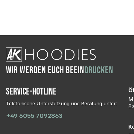
Wir ändern das Moti
Hasselroth und ei
Lieferung erfolgt p
zu reagieren.
WIR WERDEN EUCH BEEIN
DRUCKEN
Service-Hotline
Ö
Mo
Telefonische Unterstützung und Beratung unter:
8:
+49 6055 7092863
K