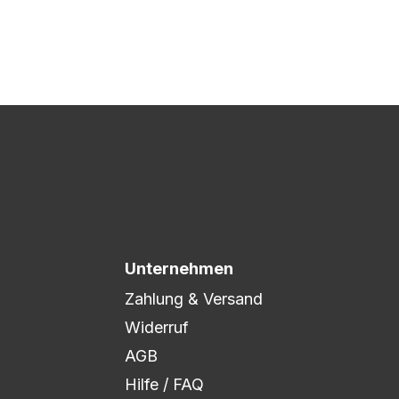
 Druck freigegeben und die
xibel auf eure Wünsche
Unternehmen
Zahlung & Versand
Widerruf
AGB
Hilfe / FAQ