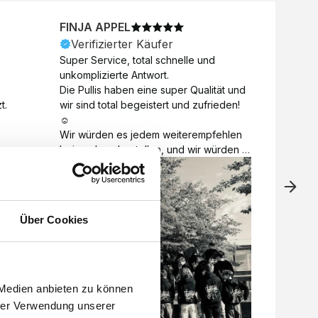
FINJA APPEL
NICO
Verifizierter Käufer
Veri
Super Service, total schnelle und 
Unkomp
unkomplizierte Antwort. 

Motive 
Die Pullis haben eine super Qualität und 
Toll a
t.
wir sind total begeistert und zufrieden! 
Zugabe
☺️

kurzfri
Wir würden es jedem weiterempfehlen 
bei de
bei euch zu bestellen, und wir würden 
auch d
es auch sofort nochmal tun! 

gelöst.
Vielen Dank für alles 😊
Über Cookies
 Medien anbieten zu können
hrer Verwendung unserer