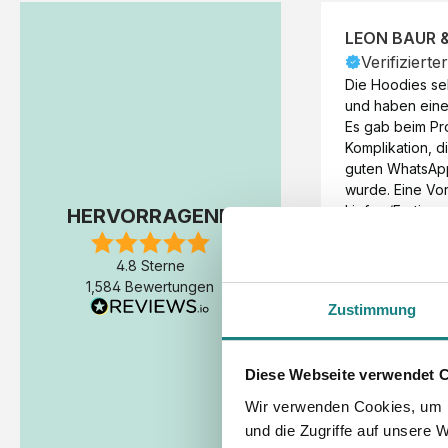
LEON BAUR 
Verifizierte
Die Hoodies seh
und haben eine 
Es gab beim Pr
Komplikation, d
guten WhatsAp
wurde. Eine Vorr
Liefer-/Fertigun
HERVORRAGEND
wäre hilfreich. 
Werktage (inkl
4.8 Sterne
Express-Produkt
1,584 Bewertungen
erfolgte schon 
Zustimmung
Fertigstellung 
Diese Webseite verwendet 
Wir verwenden Cookies, um I
und die Zugriffe auf unsere 