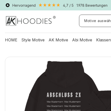
Hervorragend
4,7
/ 5
1.978
Bewertungen
Motive auswäh
HOME
Style Motive
AK Motive
Abi Motive
Klassen