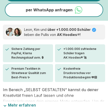
per WhatsApp anfragen
Leon, Kim und
über +1.000.000 Schüler
lieben die
Pullis von
AK Hoodies®!
Sichere Zahlung per
+1.000.000 zufriedene
PayPal, Klarna
Schüler tragen
Rechnungskauf uvm. 🔒
AK Hoodies® 🚀
Premium Textilien in
Kostenfreie
Streetwear Qualität zum
Druckvorschau vor
Best-Preis ✨
Produktionsbeginn 🫶🏻
Im Bereich „SELBST GESTALTEN“ kannst du deiner
Kreativität freien Lauf lassen und ohne
Einschränkungen dein eigenes Motiv entwerfen. Um dir
Mehr erfahren
den Einstieg zu erleichtern, stellen wir eine von