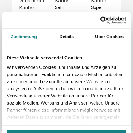
Verifizierter
Käufer
Käufer
Kä
Käufer
Sehr 
Super 
Un
unkompliziert,
Service, 
Die 
 alles sehr 
total 
Bes
Hoodies 
gut 
schnelle 
sc
sehen aus 
beschrieben,
und 
Mot
wie sie 
Zustimmung
Details
Über Cookies
 gute 
unkomplizierte
und
sollen und 
Qualität.

 Antwort. 

Qua
haben 
Unsere 
Die Pullis 
der
eine gute 
eigenen 
haben 
Hoo
Diese Webseite verwendet Cookies
Qualität.

Wünsche 
eine super 
Tol
Es gab 
Wir verwenden Cookies, um Inhalte und Anzeigen zu
wurden 
Qualität 
die
beim 
personalisieren, Funktionen für soziale Medien anbieten
schnell 
und wir 
za
Probepaket
zu können und die Zugriffe auf unsere Website zu
und 
sind total 
 eine 
analysieren. Außerdem geben wir Informationen zu Ihrer
unkompliziert
begeistert 
ko
kleine 
und 
 Z
Verwendung unserer Website an unsere Partner für
Komplikation,
umgesetzt.
zufrieden! 
Nic
 die aber 
soziale Medien, Werbung und Analysen weiter. Unsere
Sonderpreis
Preisliste
Größentabelle
☺️

sc
schnell 
Partner führen diese Informationen möglicherweise mit
LookBook
Anfrage
Wir 
die
dank des 
weiteren Daten zusammen, die Sie ihnen bereitgestellt
würden es 
kur
guten 
haben oder die sie im Rahmen Ihrer Nutzung der Dienste
jedem 
 In
WhatsApp-
gesammelt haben.
weiterempfehlen
es 
Supports 