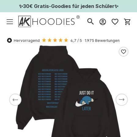
✨30€ Gratis-Goodies für jeden Schüler✨
Wa
Hervorragend
4,7
/ 5
1.975
Bewertungen