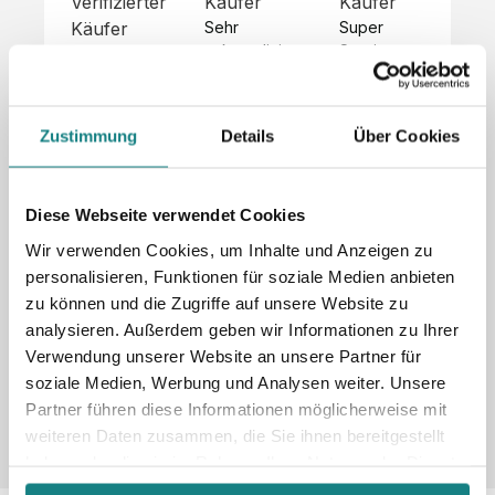
Verifizierter
Käufer
Käufer
Kä
Käufer
Sehr 
Super 
Un
unkompliziert,
Service, 
Die 
 alles sehr 
total 
Bes
Hoodies 
gut 
schnelle 
sc
sehen aus 
beschrieben,
und 
Mot
wie sie 
Zustimmung
Details
Über Cookies
 gute 
unkomplizierte
und
sollen und 
Qualität.

 Antwort. 

Qua
haben 
Unsere 
Die Pullis 
der
eine gute 
eigenen 
haben 
Hoo
Diese Webseite verwendet Cookies
Qualität.

Wünsche 
eine super 
Tol
Es gab 
Wir verwenden Cookies, um Inhalte und Anzeigen zu
wurden 
Qualität 
die
beim 
personalisieren, Funktionen für soziale Medien anbieten
schnell 
und wir 
za
Probepaket
zu können und die Zugriffe auf unsere Website zu
und 
sind total 
 eine 
analysieren. Außerdem geben wir Informationen zu Ihrer
unkompliziert
begeistert 
ko
kleine 
und 
 Z
Verwendung unserer Website an unsere Partner für
Komplikation,
umgesetzt.
zufrieden! 
Nic
 die aber 
soziale Medien, Werbung und Analysen weiter. Unsere
Sonderpreis
Preisliste
Größentabelle
☺️

sc
schnell 
Partner führen diese Informationen möglicherweise mit
LookBook
Anfrage
Wir 
die
dank des 
weiteren Daten zusammen, die Sie ihnen bereitgestellt
würden es 
kur
guten 
haben oder die sie im Rahmen Ihrer Nutzung der Dienste
jedem 
 In
WhatsApp-
gesammelt haben.
weiterempfehlen
es 
Supports 