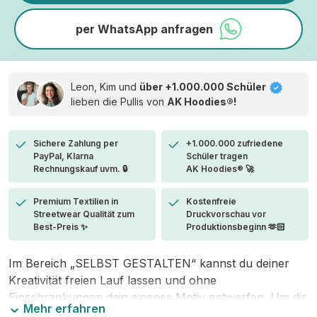
per WhatsApp anfragen
Leon, Kim und
über +1.000.000 Schüler
lieben die
Pullis von
AK Hoodies®!
Sichere Zahlung per
+1.000.000 zufriedene
PayPal, Klarna
Schüler tragen
Rechnungskauf uvm. 🔒
AK Hoodies® 🚀
Premium Textilien in
Kostenfreie
Streetwear Qualität zum
Druckvorschau vor
Best-Preis ✨
Produktionsbeginn 🫶🏻
Im Bereich „SELBST GESTALTEN“ kannst du deiner
Kreativität freien Lauf lassen und ohne
Einschränkungen dein eigenes Motiv entwerfen. Um dir
Mehr erfahren
den Einstieg zu erleichtern, stellen wir eine von