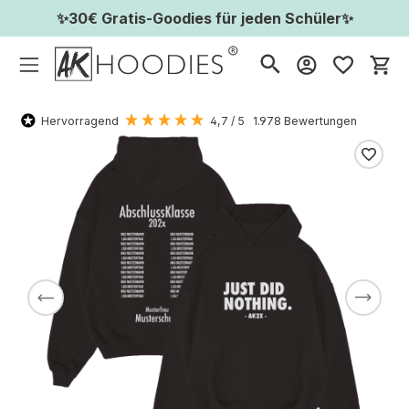
✨30€ Gratis-Goodies für jeden Schüler✨
Wa
Hervorragend
4,7
/ 5
1.978
Bewertungen