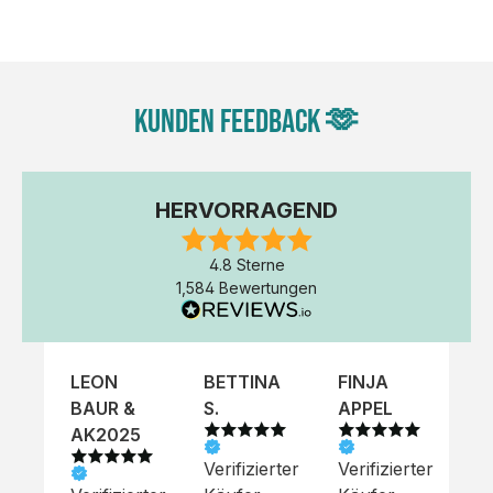
unseren Designern vorgefertigte Vorlage bereit. Wähle
einfach deine Wunsch-Produkte auf dieser Seite aus
und beginne anschließend mit der Gestaltung. Alternativ
kannst du auch bequem über das Bestellformular, per
Kunden Feedback 🫶
E-Mail oder WhatsApp bei uns bestellen.
HERVORRAGEND
4.8 Sterne
1,584 Bewertungen
LEON
BETTINA
FINJA
NI
BAUR &
S.
APPEL
K
AK2025
Verifizierter
Verifizierter
Ve