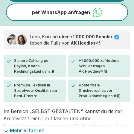
per WhatsApp anfragen
Leon, Kim und
über +1.000.000 Schüler
lieben die
Pullis von
AK Hoodies®!
Sichere Zahlung per
+1.000.000 zufriedene
PayPal, Klarna
Schüler tragen
Rechnungskauf uvm. 🔒
AK Hoodies® 🚀
Premium Textilien in
Kostenfreie
Streetwear Qualität zum
Druckvorschau vor
Best-Preis ✨
Produktionsbeginn 🫶🏻
Im Bereich „SELBST GESTALTEN“ kannst du deiner
Kreativität freien Lauf lassen und ohne
Einschränkungen dein eigenes Motiv entwerfen. Um dir
Mehr erfahren
den Einstieg zu erleichtern, stellen wir eine von