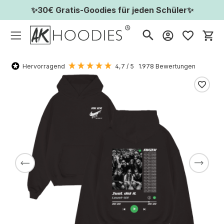
✨30€ Gratis-Goodies für jeden Schüler✨
Wa
Hervorragend
4,7
/ 5
1.978
Bewertungen