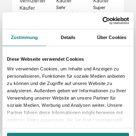
Verifizierter
Käufer
Käufer
Kä
Käufer
Sehr 
Super 
Un
unkompliziert,
Service, 
Die 
 alles sehr 
total 
Bes
Hoodies 
gut 
schnelle 
sc
sehen aus 
beschrieben,
und 
Mot
wie sie 
Zustimmung
Details
Über Cookies
 gute 
unkomplizierte
und
sollen und 
Qualität.

 Antwort. 

Qua
haben 
Unsere 
Die Pullis 
der
eine gute 
eigenen 
haben 
Hoo
Diese Webseite verwendet Cookies
Qualität.

Wünsche 
eine super 
Tol
Es gab 
Wir verwenden Cookies, um Inhalte und Anzeigen zu
wurden 
Qualität 
die
beim 
personalisieren, Funktionen für soziale Medien anbieten
schnell 
und wir 
za
Probepaket
zu können und die Zugriffe auf unsere Website zu
und 
sind total 
 eine 
analysieren. Außerdem geben wir Informationen zu Ihrer
unkompliziert
begeistert 
ko
kleine 
und 
 Z
Verwendung unserer Website an unsere Partner für
Komplikation,
umgesetzt.
zufrieden! 
Nic
 die aber 
soziale Medien, Werbung und Analysen weiter. Unsere
Sonderpreis
Preisliste
Größentabelle
☺️

sc
schnell 
Partner führen diese Informationen möglicherweise mit
LookBook
Anfrage
Wir 
die
dank des 
weiteren Daten zusammen, die Sie ihnen bereitgestellt
würden es 
kur
guten 
haben oder die sie im Rahmen Ihrer Nutzung der Dienste
jedem 
 In
WhatsApp-
gesammelt haben.
weiterempfehlen
es 
Supports 