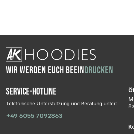
Wir ändern das Moti
Hasselroth und ei
Lieferung erfolgt p
zu reagieren.
WIR WERDEN EUCH BEEIN
DRUCKEN
Service-Hotline
Ö
Mo
Telefonische Unterstützung und Beratung unter:
8:
+49 6055 7092863
K