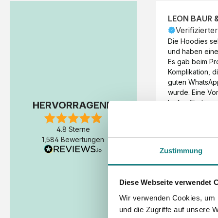
LEON BAUR 
Verifizierte
Die Hoodies seh
und haben eine 
Es gab beim Pr
Komplikation, d
guten WhatsAp
wurde. Eine Vorr
Liefer-/Fertigun
HERVORRAGEND
wäre hilfreich. 
Werktage (inkl
4.8 Sterne
Express-Produkt
1,584 Bewertungen
erfolgte schon 
Zustimmung
Fertigstellung 
Diese Webseite verwendet 
Wir verwenden Cookies, um I
und die Zugriffe auf unsere 