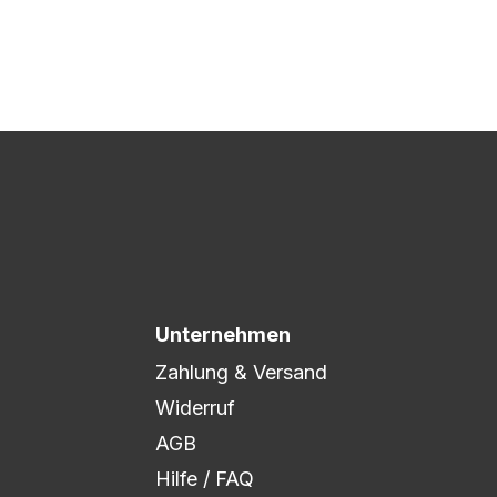
 Druck freigegeben und die
xibel auf eure Wünsche
Unternehmen
Zahlung & Versand
Widerruf
AGB
Hilfe / FAQ