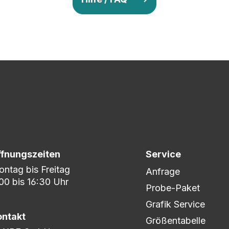
v so lange ab, bis Ihr zu 100% zufrieden seid. Danach wird es zum
nem umfangreichen Lagerbestand sind wir in der Lage, fle
er DHL oder DPD.
ffnungszeiten
Service
ntag bis Freitag
Anfrage
00 bis 16:30 Uhr
Probe-Paket
Grafik Service
ontakt
Größentabelle