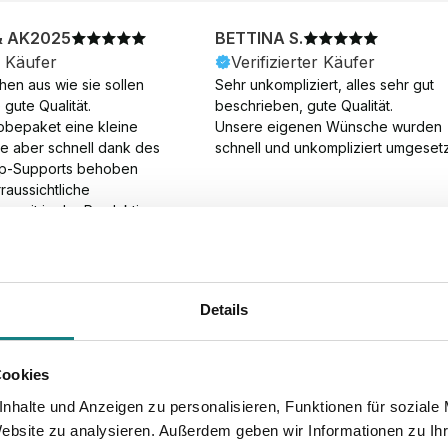
& AK2025
BETTINA S.
r Käufer
Verifizierter Käufer
en aus wie sie sollen 
Sehr unkompliziert, alles sehr gut 
gute Qualität.

beschrieben, gute Qualität.

obepaket eine kleine 
Unsere eigenen Wünsche wurden 
ie aber schnell dank des 
schnell und unkompliziert umgesetz
p-Supports behoben 
aussichtliche 
gszeit in der Produktion 
Die Produktion dauerte 7 
. Samstage und ohne 
ion), die Lieferung 
am Tag nach der 
Details
der Produktion.
Cookies
nhalte und Anzeigen zu personalisieren, Funktionen für soziale
Website zu analysieren. Außerdem geben wir Informationen zu I