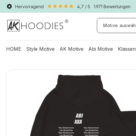
Hervorragend
4,7
/ 5
1.971
Bewertungen
Motive auswäh
HOME
Style Motive
AK Motive
Abi Motive
Klassen