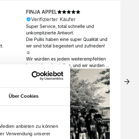
FINJA APPEL
NICO
Verifizierter Käufer
Veri
Super Service, total schnelle und 
Unkomp
unkomplizierte Antwort. 

Motive 
Die Pullis haben eine super Qualität und 
Toll a
t.
wir sind total begeistert und zufrieden! 
Zugabe
☺️

kurzfri
Wir würden es jedem weiterempfehlen 
bei de
bei euch zu bestellen, und wir würden 
auch d
es auch sofort nochmal tun! 

gelöst.
Vielen Dank für alles 😊
Über Cookies
 Medien anbieten zu können
hrer Verwendung unserer