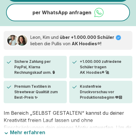
per WhatsApp anfragen
Leon, Kim und
über +1.000.000 Schüler
lieben die
Pullis von
AK Hoodies®!
Sichere Zahlung per
+1.000.000 zufriedene
PayPal, Klarna
Schüler tragen
Rechnungskauf uvm. 🔒
AK Hoodies® 🚀
Premium Textilien in
Kostenfreie
Streetwear Qualität zum
Druckvorschau vor
Best-Preis ✨
Produktionsbeginn 🫶🏻
Im Bereich „SELBST GESTALTEN“ kannst du deiner
Kreativität freien Lauf lassen und ohne
Einschränkungen dein eigenes Motiv entwerfen. Um dir
Mehr erfahren
den Einstieg zu erleichtern, stellen wir eine von