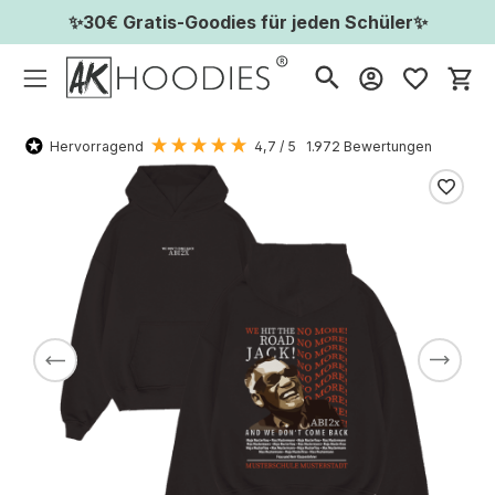
✨30€ Gratis-Goodies für jeden Schüler✨
Wa
Hervorragend
4,7
/ 5
1.972
Bewertungen