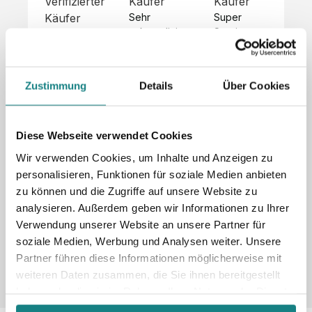
Verifizierter
Käufer
Käufer
Kä
Käufer
Sehr 
Super 
Un
unkompliziert,
Service, 
Die 
 alles sehr 
total 
Bes
Hoodies 
gut 
schnelle 
sc
sehen aus 
beschrieben,
und 
Mot
wie sie 
Zustimmung
Details
Über Cookies
 gute 
unkomplizierte
und
sollen und 
Qualität.

 Antwort. 

Qua
haben 
Unsere 
Die Pullis 
der
eine gute 
eigenen 
haben 
Hoo
Diese Webseite verwendet Cookies
Qualität.

Wünsche 
eine super 
Tol
Es gab 
Wir verwenden Cookies, um Inhalte und Anzeigen zu
wurden 
Qualität 
die
beim 
personalisieren, Funktionen für soziale Medien anbieten
schnell 
und wir 
za
Probepaket
zu können und die Zugriffe auf unsere Website zu
und 
sind total 
 eine 
analysieren. Außerdem geben wir Informationen zu Ihrer
unkompliziert
begeistert 
ko
kleine 
und 
 Z
Verwendung unserer Website an unsere Partner für
Komplikation,
umgesetzt.
zufrieden! 
Nic
 die aber 
soziale Medien, Werbung und Analysen weiter. Unsere
Sonderpreis
Preisliste
Größentabelle
☺️

sc
schnell 
Partner führen diese Informationen möglicherweise mit
LookBook
Anfrage
Wir 
die
dank des 
weiteren Daten zusammen, die Sie ihnen bereitgestellt
würden es 
kur
guten 
haben oder die sie im Rahmen Ihrer Nutzung der Dienste
jedem 
 In
WhatsApp-
gesammelt haben.
weiterempfehlen
es 
Supports 