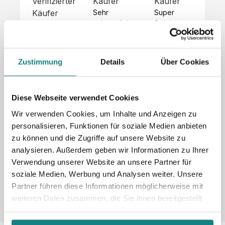
Verifizierter
Käufer
Käufer
Kä
Käufer
Sehr 
Super 
Un
unkompliziert,
Service, 
Die 
 alles sehr 
total 
Bes
Hoodies 
gut 
schnelle 
sc
sehen aus 
beschrieben,
und 
Mot
wie sie 
Zustimmung
Details
Über Cookies
 gute 
unkomplizierte
und
sollen und 
Qualität.

 Antwort. 

Qua
haben 
Unsere 
Die Pullis 
der
eine gute 
eigenen 
haben 
Hoo
Diese Webseite verwendet Cookies
Qualität.

Wünsche 
eine super 
Tol
Es gab 
Wir verwenden Cookies, um Inhalte und Anzeigen zu
wurden 
Qualität 
die
beim 
personalisieren, Funktionen für soziale Medien anbieten
schnell 
und wir 
za
Probepaket
zu können und die Zugriffe auf unsere Website zu
und 
sind total 
 eine 
analysieren. Außerdem geben wir Informationen zu Ihrer
unkompliziert
begeistert 
ko
kleine 
und 
 Z
Verwendung unserer Website an unsere Partner für
Komplikation,
umgesetzt.
zufrieden! 
Nic
 die aber 
soziale Medien, Werbung und Analysen weiter. Unsere
Sonderpreis
Preisliste
Größentabelle
☺️

sc
schnell 
Partner führen diese Informationen möglicherweise mit
LookBook
Anfrage
Wir 
die
dank des 
weiteren Daten zusammen, die Sie ihnen bereitgestellt
würden es 
kur
guten 
haben oder die sie im Rahmen Ihrer Nutzung der Dienste
jedem 
 In
WhatsApp-
gesammelt haben.
weiterempfehlen
es 
Supports 