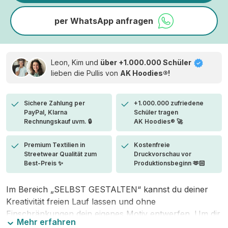
per WhatsApp anfragen
Leon, Kim und
über +1.000.000 Schüler
lieben die
Pullis von
AK Hoodies®!
Sichere Zahlung per
+1.000.000 zufriedene
PayPal, Klarna
Schüler tragen
Rechnungskauf uvm. 🔒
AK Hoodies® 🚀
Premium Textilien in
Kostenfreie
Streetwear Qualität zum
Druckvorschau vor
Best-Preis ✨
Produktionsbeginn 🫶🏻
Im Bereich „SELBST GESTALTEN“ kannst du deiner
Kreativität freien Lauf lassen und ohne
Einschränkungen dein eigenes Motiv entwerfen. Um dir
Mehr erfahren
den Einstieg zu erleichtern, stellen wir eine von