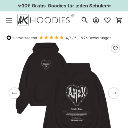
✨30€ Gratis-Goodies für jeden Schüler✨
Wa
Hervorragend
4,7
/ 5
1.976
Bewertungen