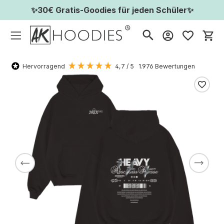
✨30€ Gratis-Goodies für jeden Schüler✨
Wa
Hervorragend
4,7
/ 5
1.976
Bewertungen