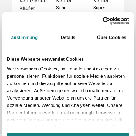
Verifizierter
Käufer
Käufer
Kä
Käufer
Sehr 
Super 
Un
unkompliziert,
Service, 
Die 
 alles sehr 
total 
Bes
Hoodies 
gut 
schnelle 
sc
sehen aus 
beschrieben,
und 
Mot
wie sie 
Zustimmung
Details
Über Cookies
 gute 
unkomplizierte
und
sollen und 
Qualität.

 Antwort. 

Qua
haben 
Unsere 
Die Pullis 
der
eine gute 
eigenen 
haben 
Hoo
Diese Webseite verwendet Cookies
Qualität.

Wünsche 
eine super 
Tol
Es gab 
Wir verwenden Cookies, um Inhalte und Anzeigen zu
wurden 
Qualität 
die
beim 
personalisieren, Funktionen für soziale Medien anbieten
schnell 
und wir 
za
Probepaket
zu können und die Zugriffe auf unsere Website zu
und 
sind total 
 eine 
analysieren. Außerdem geben wir Informationen zu Ihrer
unkompliziert
begeistert 
ko
kleine 
und 
 Z
Verwendung unserer Website an unsere Partner für
Komplikation,
umgesetzt.
zufrieden! 
Nic
 die aber 
soziale Medien, Werbung und Analysen weiter. Unsere
Sonderpreis
Preisliste
Größentabelle
☺️

sc
schnell 
Partner führen diese Informationen möglicherweise mit
LookBook
Anfrage
Wir 
die
dank des 
weiteren Daten zusammen, die Sie ihnen bereitgestellt
würden es 
kur
guten 
haben oder die sie im Rahmen Ihrer Nutzung der Dienste
jedem 
 In
WhatsApp-
gesammelt haben.
weiterempfehlen
es 
Supports 