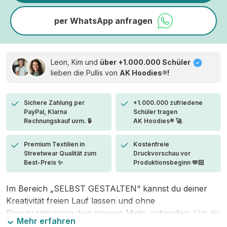
per WhatsApp anfragen
Leon, Kim und
über +1.000.000 Schüler
lieben die
Pullis von
AK Hoodies®!
Sichere Zahlung per
+1.000.000 zufriedene
PayPal, Klarna
Schüler tragen
Rechnungskauf uvm. 🔒
AK Hoodies® 🚀
Premium Textilien in
Kostenfreie
Streetwear Qualität zum
Druckvorschau vor
Best-Preis ✨
Produktionsbeginn 🫶🏻
Im Bereich „SELBST GESTALTEN“ kannst du deiner
Kreativität freien Lauf lassen und ohne
Einschränkungen dein eigenes Motiv entwerfen. Um dir
Mehr erfahren
den Einstieg zu erleichtern, stellen wir eine von