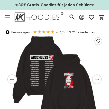
✨30€ Gratis-Goodies für jeden Schüler✨
Wa
Hervorragend
4,7
/ 5
1.972
Bewertungen