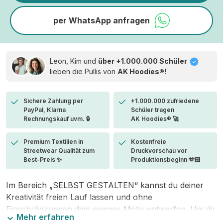
per WhatsApp anfragen
Leon, Kim und
über +1.000.000 Schüler
lieben die
Pullis von
AK Hoodies®!
Sichere Zahlung per
+1.000.000 zufriedene
PayPal, Klarna
Schüler tragen
Rechnungskauf uvm. 🔒
AK Hoodies® 🚀
Premium Textilien in
Kostenfreie
Streetwear Qualität zum
Druckvorschau vor
Best-Preis ✨
Produktionsbeginn 🫶🏻
Im Bereich „SELBST GESTALTEN“ kannst du deiner
Kreativität freien Lauf lassen und ohne
Einschränkungen dein eigenes Motiv entwerfen. Um dir
Mehr erfahren
den Einstieg zu erleichtern, stellen wir eine von