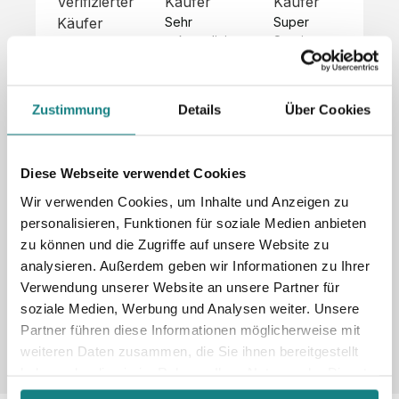
Verifizierter
Käufer
Käufer
Kä
Käufer
Sehr 
Super 
Un
unkompliziert,
Service, 
Die 
 alles sehr 
total 
Bes
Hoodies 
gut 
schnelle 
sc
sehen aus 
beschrieben,
und 
Mot
wie sie 
Zustimmung
Details
Über Cookies
 gute 
unkomplizierte
und
sollen und 
Qualität.

 Antwort. 

Qua
haben 
Unsere 
Die Pullis 
der
eine gute 
eigenen 
haben 
Hoo
Diese Webseite verwendet Cookies
Qualität.

Wünsche 
eine super 
Tol
Es gab 
Wir verwenden Cookies, um Inhalte und Anzeigen zu
wurden 
Qualität 
die
beim 
personalisieren, Funktionen für soziale Medien anbieten
schnell 
und wir 
za
Probepaket
zu können und die Zugriffe auf unsere Website zu
und 
sind total 
 eine 
analysieren. Außerdem geben wir Informationen zu Ihrer
unkompliziert
begeistert 
ko
kleine 
und 
 Z
Verwendung unserer Website an unsere Partner für
Komplikation,
umgesetzt.
zufrieden! 
Nic
 die aber 
soziale Medien, Werbung und Analysen weiter. Unsere
Sonderpreis
Preisliste
Größentabelle
☺️

sc
schnell 
Partner führen diese Informationen möglicherweise mit
LookBook
Anfrage
Wir 
die
dank des 
weiteren Daten zusammen, die Sie ihnen bereitgestellt
würden es 
kur
guten 
haben oder die sie im Rahmen Ihrer Nutzung der Dienste
jedem 
 In
WhatsApp-
gesammelt haben.
weiterempfehlen
es 
Supports 