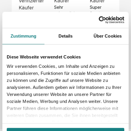
Verifizierter
Käufer
Käufer
Kä
Käufer
Sehr 
Super 
Un
unkompliziert,
Service, 
Die 
 alles sehr 
total 
Bes
Hoodies 
gut 
schnelle 
sc
sehen aus 
beschrieben,
und 
Mot
wie sie 
Zustimmung
Details
Über Cookies
 gute 
unkomplizierte
und
sollen und 
Qualität.

 Antwort. 

Qua
haben 
Unsere 
Die Pullis 
der
eine gute 
eigenen 
haben 
Hoo
Diese Webseite verwendet Cookies
Qualität.

Wünsche 
eine super 
Tol
Es gab 
Wir verwenden Cookies, um Inhalte und Anzeigen zu
wurden 
Qualität 
die
beim 
personalisieren, Funktionen für soziale Medien anbieten
schnell 
und wir 
za
Probepaket
zu können und die Zugriffe auf unsere Website zu
und 
sind total 
 eine 
analysieren. Außerdem geben wir Informationen zu Ihrer
unkompliziert
begeistert 
ko
kleine 
und 
 Z
Verwendung unserer Website an unsere Partner für
Komplikation,
umgesetzt.
zufrieden! 
Nic
 die aber 
soziale Medien, Werbung und Analysen weiter. Unsere
Sonderpreis
Preisliste
Größentabelle
☺️

sc
schnell 
Partner führen diese Informationen möglicherweise mit
LookBook
Anfrage
Wir 
die
dank des 
weiteren Daten zusammen, die Sie ihnen bereitgestellt
würden es 
kur
guten 
haben oder die sie im Rahmen Ihrer Nutzung der Dienste
jedem 
 In
WhatsApp-
gesammelt haben.
weiterempfehlen
es 
Supports 