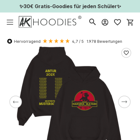
✨30€ Gratis-Goodies für jeden Schüler✨
Wa
Hervorragend
4,7
/ 5
1.978
Bewertungen