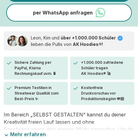
per WhatsApp anfragen
Leon, Kim und
über +1.000.000 Schüler
lieben die
Pullis von
AK Hoodies®!
Sichere Zahlung per
+1.000.000 zufriedene
PayPal, Klarna
Schüler tragen
Rechnungskauf uvm. 🔒
AK Hoodies® 🚀
Premium Textilien in
Kostenfreie
Streetwear Qualität zum
Druckvorschau vor
Best-Preis ✨
Produktionsbeginn 🫶🏻
Im Bereich „SELBST GESTALTEN“ kannst du deiner
Kreativität freien Lauf lassen und ohne
Einschränkungen dein eigenes Motiv entwerfen. Um dir
Mehr erfahren
den Einstieg zu erleichtern, stellen wir eine von