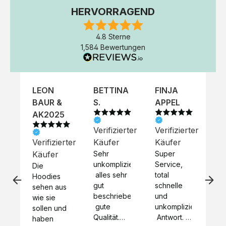
HERVORRAGEND
4.8 Sterne
1,584 Bewertungen
LEON
BETTINA
FINJA
NI
BAUR &
S.
APPEL
K
AK2025
Verifizierter
Verifizierter
Ve
Verifizierter
Käufer
Käufer
Kä
Käufer
Sehr 
Super 
Un
unkompliziert,
Service, 
Die 
 alles sehr 
total 
Bes
Hoodies 
gut 
schnelle 
sc
sehen aus 
beschrieben,
und 
Mot
wie sie 
 gute 
unkomplizierte
und
sollen und 
Qualität.

 Antwort. 

Qua
haben 