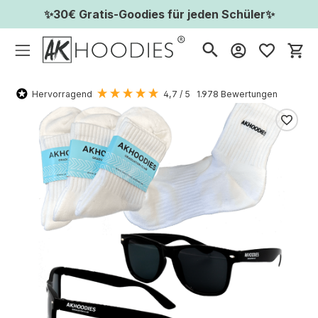
✨30€ Gratis-Goodies für jeden Schüler✨
Wa
Hervorragend
4,7
/ 5
1.978
Bewertungen