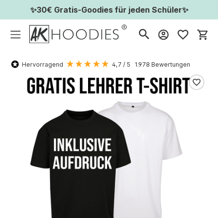
✨30€ Gratis-Goodies für jeden Schüler✨
Wa
Hervorragend
4,7
/ 5
1.978
Bewertungen