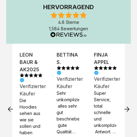
HERVORRAGEND
4.8 Sterne
1,584 Bewertungen
LEON
BETTINA
FINJA
NI
BAUR &
S.
APPEL
K
AK2025
Verifizierter
Verifizierter
Ve
Verifizierter
Käufer
Käufer
Kä
Käufer
Sehr 
Super 
Un
unkompliziert,
Service, 
Die 
 alles sehr 
total 
Bes
Hoodies 
gut 
schnelle 
sc
sehen aus 
beschrieben,
und 
Mot
wie sie 
 gute 
unkomplizierte
und
sollen und 
Qualität.

 Antwort. 

Qua
haben 