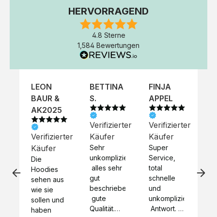
HERVORRAGEND
4.8 Sterne
1,584 Bewertungen
LEON
BETTINA
FINJA
NI
BAUR &
S.
APPEL
K
AK2025
Verifizierter
Verifizierter
Ve
Verifizierter
Käufer
Käufer
Kä
Käufer
Sehr 
Super 
Un
unkompliziert,
Service, 
Die 
 alles sehr 
total 
Bes
Hoodies 
gut 
schnelle 
sc
sehen aus 
beschrieben,
und 
Mot
wie sie 
 gute 
unkomplizierte
und
sollen und 
Qualität.

 Antwort. 

Qua
haben 