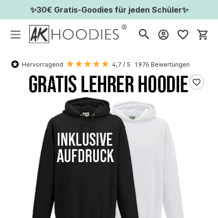
✨30€ Gratis-Goodies für jeden Schüler✨
Wa
Hervorragend
4,7
/ 5
1.976
Bewertungen