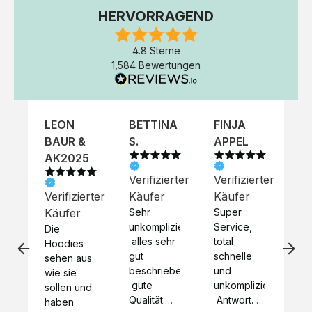
HERVORRAGEND
4.8 Sterne
1,584 Bewertungen
LEON
BETTINA
FINJA
NI
BAUR &
S.
APPEL
K
AK2025
Verifizierter
Verifizierter
Ve
Verifizierter
Käufer
Käufer
Kä
Käufer
Sehr 
Super 
Un
unkompliziert,
Service, 
Die 
 alles sehr 
total 
Bes
Hoodies 
gut 
schnelle 
sc
sehen aus 
beschrieben,
und 
Mot
wie sie 
 gute 
unkomplizierte
und
sollen und 
Qualität.

 Antwort. 

Qua
haben 