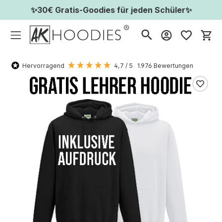
✨30€ Gratis-Goodies für jeden Schüler✨
Wa
Hervorragend
4,7
/ 5
1.976
Bewertungen