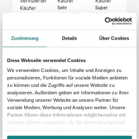
Verifizierter
Käufer
Käufer
Kä
Käufer
Sehr 
Super 
Un
unkompliziert,
Service, 
Die 
 alles sehr 
total 
Bes
Hoodies 
gut 
schnelle 
sc
sehen aus 
beschrieben,
und 
Mot
wie sie 
Zustimmung
Details
Über Cookies
 gute 
unkomplizierte
und
sollen und 
Qualität.

 Antwort. 

Qua
haben 
Unsere 
Die Pullis 
der
eine gute 
eigenen 
haben 
Hoo
Diese Webseite verwendet Cookies
Qualität.

Wünsche 
eine super 
Tol
Es gab 
Wir verwenden Cookies, um Inhalte und Anzeigen zu
wurden 
Qualität 
die
beim 
personalisieren, Funktionen für soziale Medien anbieten
schnell 
und wir 
za
Probepaket
zu können und die Zugriffe auf unsere Website zu
und 
sind total 
 eine 
analysieren. Außerdem geben wir Informationen zu Ihrer
unkompliziert
begeistert 
ko
kleine 
und 
 Z
Verwendung unserer Website an unsere Partner für
Komplikation,
umgesetzt.
zufrieden! 
Nic
 die aber 
soziale Medien, Werbung und Analysen weiter. Unsere
Sonderpreis
Preisliste
Größentabelle
☺️

sc
schnell 
Partner führen diese Informationen möglicherweise mit
LookBook
Anfrage
Wir 
die
dank des 
weiteren Daten zusammen, die Sie ihnen bereitgestellt
würden es 
kur
guten 
haben oder die sie im Rahmen Ihrer Nutzung der Dienste
jedem 
 In
WhatsApp-
gesammelt haben.
weiterempfehlen
es 
Supports 