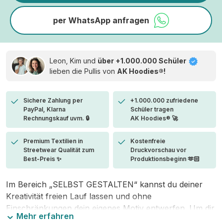
per WhatsApp anfragen
Leon, Kim und
über +1.000.000 Schüler
lieben die
Pullis von
AK Hoodies®!
Sichere Zahlung per
+1.000.000 zufriedene
PayPal, Klarna
Schüler tragen
Rechnungskauf uvm. 🔒
AK Hoodies® 🚀
Premium Textilien in
Kostenfreie
Streetwear Qualität zum
Druckvorschau vor
Best-Preis ✨
Produktionsbeginn 🫶🏻
Im Bereich „SELBST GESTALTEN“ kannst du deiner
Kreativität freien Lauf lassen und ohne
Einschränkungen dein eigenes Motiv entwerfen. Um dir
Mehr erfahren
den Einstieg zu erleichtern, stellen wir eine von