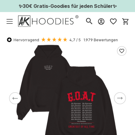
✨30€ Gratis-Goodies für jeden Schüler✨
Wa
Hervorragend
4,7
/ 5
1.979
Bewertungen